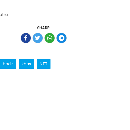
Putra
SHARE:
Hadir
khas
NTT
T