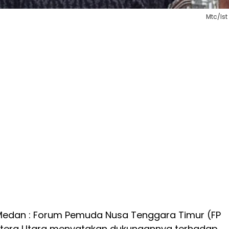
Mtc/Ist
Medan : Forum Pemuda Nusa Tenggara Timur (FP
tera Utara menyatakan dukungannya terhadap