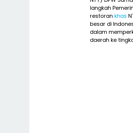
langkah Pemeri
restoran
khas
NT
besar di Indonesi
dalam memperke
daerah ke tingka