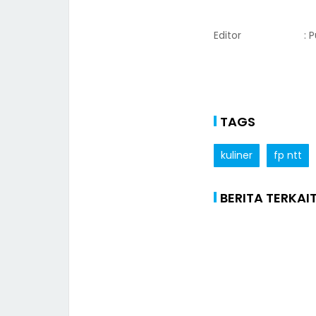
Editor
: 
TAGS
kuliner
fp ntt
BERITA TERKAI