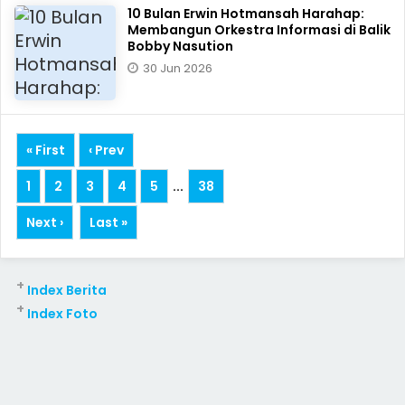
10 Bulan Erwin Hotmansah Harahap:
Membangun Orkestra Informasi di Balik
Bobby Nasution
30 Jun 2026
« First
‹ Prev
1
2
3
4
5
...
38
Next ›
Last »
+
Index Berita
+
Index Foto