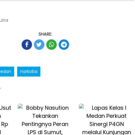
Putra
SHARE:
edan
narkoba
T