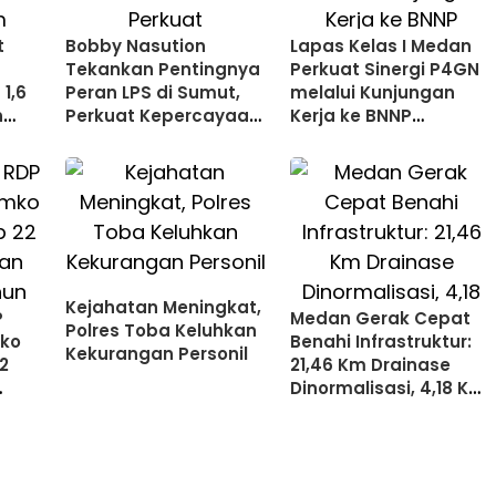
Bobby Nasution
Lapas Kelas I Medan
Tekankan Pentingnya
Perkuat Sinergi P4GN
1,6
Peran LPS di Sumut,
melalui Kunjungan
n
Perkuat Kepercayaan
Kerja ke BNNP
Nasabah dan
Sumatera Utara
Stabilitas Perbankan
Kejahatan Meningkat,
P
Medan Gerak Cepat
Polres Toba Keluhkan
ko
Benahi Infrastruktur:
Kekurangan Personil
2
21,46 Km Drainase
Dinormalisasi, 4,18 Km
Jalan Dipelihara di
Triwulan I