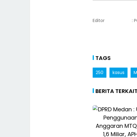
Editor
: 
TAGS
250
kasus
M
BERITA TERKAI