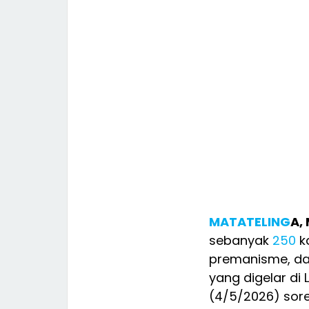
MATATELING
A,
sebanyak
250
ka
premanisme, dan
yang digelar di
(4/5/2026) sore