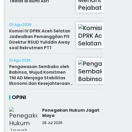
Tewas di Bumi Asri
03 Agu 2026
Komisi IV DPRK Aceh Selatan
Jadwalkan Pemanggilan Plt
Direktur RSUD Yuliddin Away
soal Rekrutmen PTT
01 Agu 2026
Pengawasan Sembako oleh
Babinsa, Wujud Komitmen
TNI AD Menjaga Stabilitas
Ekonomi dan Kesejahteraan
Rakyat
OPINI
Penegakan Hukum Jagat
Maya
28 Jul 2026