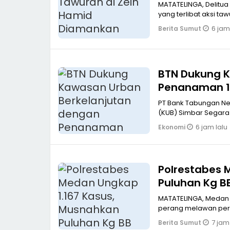
MATATELINGA, Delitua
yang terlibat aksi ta
6 jam
Berita Sumut
BTN Dukung K
Penanaman 10
PT Bank Tabungan N
(KUB) Simbar Segara
6 jam lalu
Ekonomi
Polrestabes 
Puluhan Kg B
MATATELINGA, Medan
perang melawan pere
7 jam
Berita Sumut