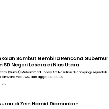
ekolah Sambut Gembira Rencana Gubernur
 SD Negeri Lasara di Nias Utara
tara (Sumut) Muhammad Bobby Afif Nasution di dampingi sejumlah
OPD, Bupati Nias Utara Amizaro Waruwu, dan aggota DPRD Su
 lalu
awuran di Zein Hamid Diamankan