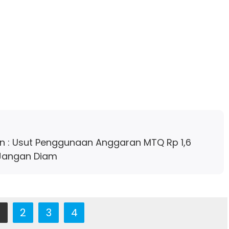
 : Usut Penggunaan Anggaran MTQ Rp 1,6
H Jangan Diam
2
3
4