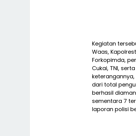
Kegiatan tersebu
Waas, Kapolrest
Forkopimda, per
Cukai, TNI, ser
keterangannya
dari total peng
berhasil diamank
sementara 7 ter
laporan polisi b