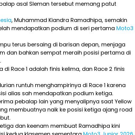
alap asal Sleman tersebut memang patut
esia
, Muhammad Kiandra Ramadhipa, semakin
telah mendapatkan podium di seri pertama
Moto3
u terus bersaing di barisan depan, menjaga
um dan bahkan sempat meraih posisi pertama di
.
 di Race 1 adalah finis kelima, dan Race 2 finis
urian runtuh menghampirinya di Race 1 karena
sisi alias sah mendapatkan podium ketiga.
terima pebalap lain yang menyalipnya saat Yellow
yang membuatnya naik ke posisi ketiga ajang road
but.
s ketiga dan keenam membuat Ramadhipa kini
si kedua klasemen sementara
Moto3 Junior 2026