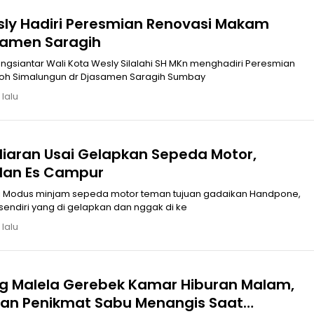
sly Hadiri Peresmian Renovasi Makam
samen Saragih
gsiantar Wali Kota Wesly Silalahi SH MKn menghadiri Peresmian
oh Simalungun dr Djasamen Saragih Sumbay
 lalu
liaran Usai Gelapkan Sepeda Motor,
Ternyata Jualan Es Campur
gi Modus minjam sepeda motor teman tujuan gadaikan Handpone,
endiri yang di gelapkan dan nggak di ke
 lalu
g Malela Gerebek Kamar Hiburan Malam,
an Penikmat Sabu Menangis Saat