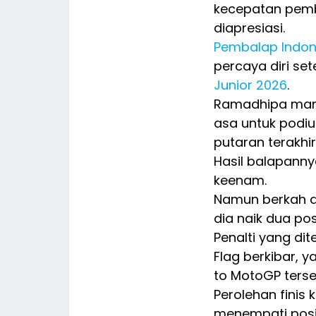
kecepatan pemb
diapresiasi.
Pembalap Indon
percaya diri se
Junior 2026
.
Ramadhipa mamp
asa untuk podi
putaran terakhir
Hasil balapannya
keenam.
Namun berkah d
dia naik dua po
Penalti yang di
Flag berkibar, 
to MotoGP terse
Perolehan fini
menempati posi