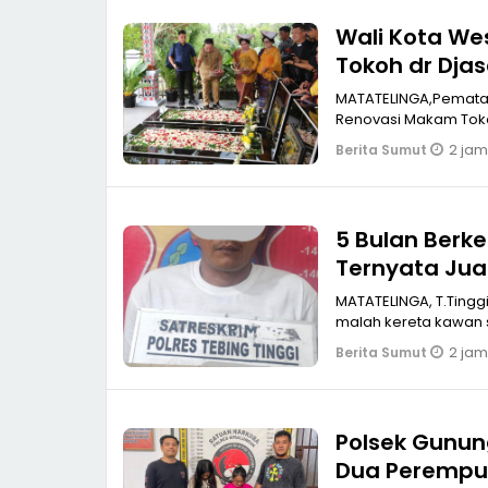
Wali Kota We
Tokoh dr Dja
MATATELINGA,Pematan
Renovasi Makam Tok
2 jam
Berita Sumut
5 Bulan Berke
MATATELINGA, T.Ting
malah kereta kawan s
2 jam
Berita Sumut
Polsek Gunun
Dua Perempu