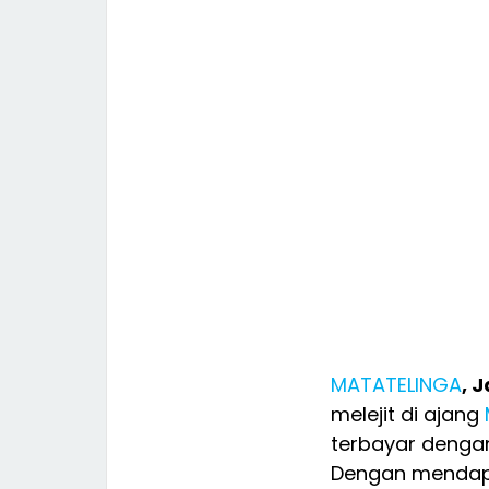
MATATELINGA
, 
melejit di ajang
terbayar denga
Dengan mendapatk