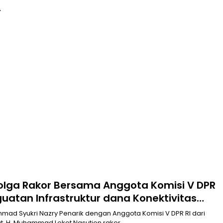
T
bolga Rakor Bersama Anggota Komisi V DPR
uatan Infrastruktur dana Konektivitas
khmad Syukri Nazry Penarik dengan Anggota Komisi V DPR RI dari
at, H. Muhammad Lokot Nasution rakor