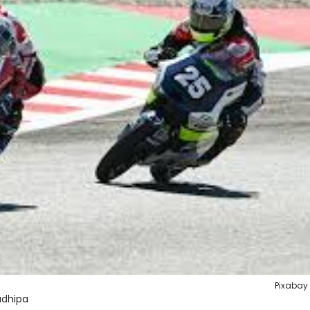
Pixabay
adhipa