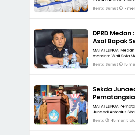
7 men
Berita Sumut
DPRD Medan :
Asal Bapak 
MATATELINGA, Medan W
meminta Wali Kota M
15 men
Berita Sumut
Sekda Junaed
Pematangsia
MATATELINGA,Pematangsiantar Sekretaris Daerah (Sek
Junaedi Antonius Si
45 menit lal
Berita