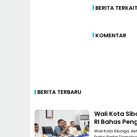
BERITA TERKAI
KOMENTAR
BERITA TERBARU
Wali Kota Si
RI Bahas Peng
Transportasi
Wali Kota Sibolga, A
Fraksi Partai Demokr