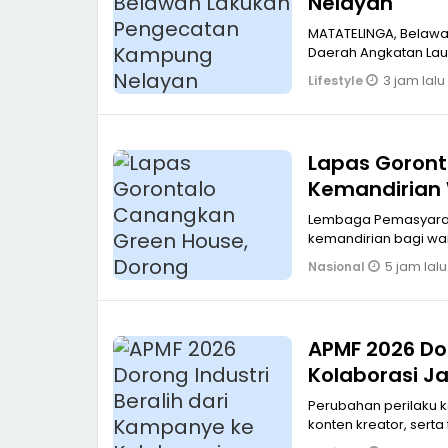
Nelayan
MATATELINGA, Belaw
Daerah Angkatan Laut 
3 jam lalu
Lifestyle
Lapas Goront
Kemandirian 
Lembaga Pemasyarakatan Kelas IIA Gorontalo terus memperkuat
kemandirian bagi wa
5 jam lalu
Nasional
APMF 2026 Do
Kolaborasi J
Perubahan perilaku 
konten kreator, sert