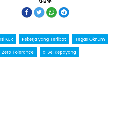
SHARE:
si KUR
Pekerja yang Terlibat
Tegas Oknum
Zero Tolerance
di Sei Kepayang
T