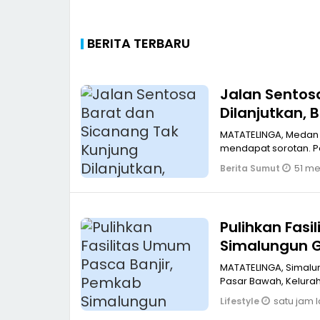
BERITA TERBARU
Jalan Sentos
Dilanjutkan,
Prioritaskan
MATATELINGA, Medan K
mendapat sorotan. P
51 men
Berita Sumut
Pulihkan Fas
Simalungun 
MATATELINGA, Simalungun Dalam upaya pemulihan pasca bencana ba
Pasar Bawah, Kelura
satu jam l
Lifestyle