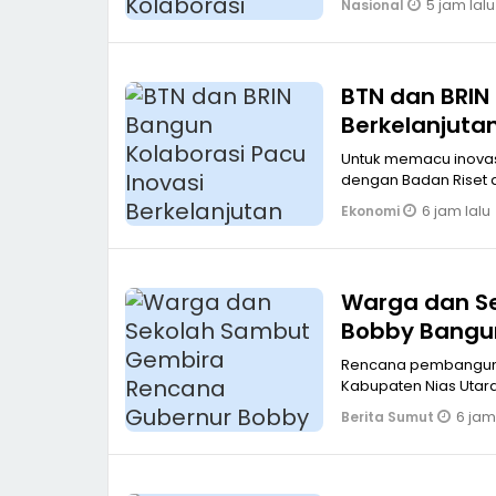
5 jam lalu
Nasional
BTN dan BRIN
Berkelanjuta
Untuk memacu inovas
dengan Badan Riset d
6 jam lalu
Ekonomi
Warga dan S
Bobby Bangun
Rencana pembangunan 
Kabupaten Nias Utar
6 jam
Berita Sumut