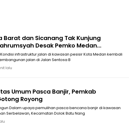
a Barat dan Sicanang Tak Kunjung
 Bahrumsyah Desak Pemko Medan
 Pembangunan 2026
ondisi infrastruktur jalan di kawasan pesisir Kota Medan kembali
embangunan jalan di Jalan Sentosa B
it lalu
ilitas Umum Pasca Banjir, Pemkab
Gotong Royong
njir di kawasan
han Serbelawan, Kecamatan Dolok Batu Nang
alu