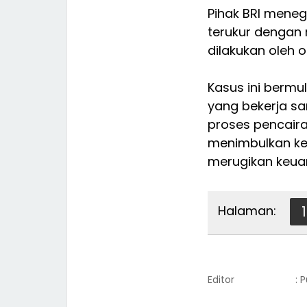
Pihak BRI mene
terukur dengan
dilakukan oleh
Kasus ini bermu
yang bekerja sa
proses pencaira
menimbulkan ker
merugikan keua
Halaman:
1
Editor
: 