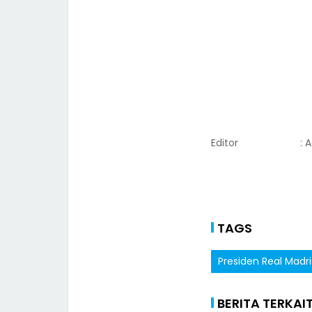
Editor
: 
TAGS
Presiden Real Madr
BERITA TERKAI