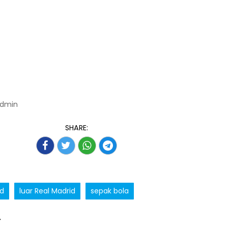
Admin
SHARE:
id
luar Real Madrid
sepak bola
T