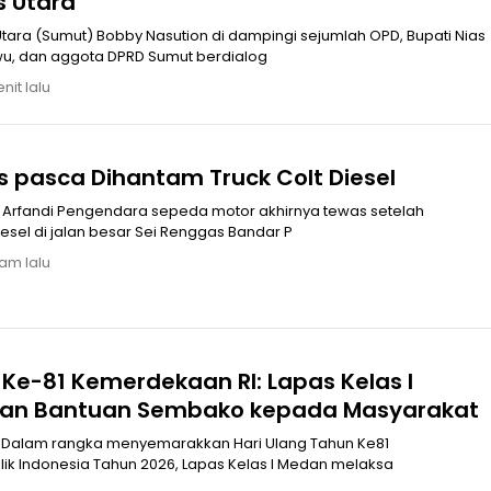
s Utara
ara (Sumut) Bobby Nasution di dampingi sejumlah OPD, Bupati Nias
Utara Amizaro Waruwu, dan aggota DPRD Sumut berdialog
nit lalu
Arfandi Tewas pasca Dihantam Truck Colt Diesel
ah
dihantam truck colt diesel di jalan besar Sei Renggas Bandar P
jam lalu
Ke-81 Kemerdekaan RI: Lapas Kelas I
kan Bantuan Sembako kepada Masyarakat
 Dalam rangka menyemarakkan Hari Ulang Tahun Ke81
k Indonesia Tahun 2026, Lapas Kelas I Medan melaksa