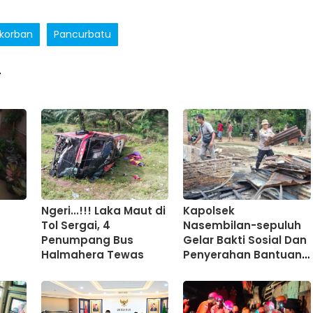
korban
Pancurbatu
T
Ngeri...!!! Laka Maut di
Kapolsek
Tol Sergai, 4
Nasembilan-sepuluh
Penumpang Bus
Gelar Bakti Sosial Dan
Halmahera Tewas
Penyerahan Bantuan
Sosial Untuk Korban
Kebakaran Di Desa
Batu Tunggal