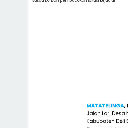
Jasad korban pembacokan lokasi kejadian
MATATELINGA
,
Jalan Lori Desa
Kabupaten Deli 