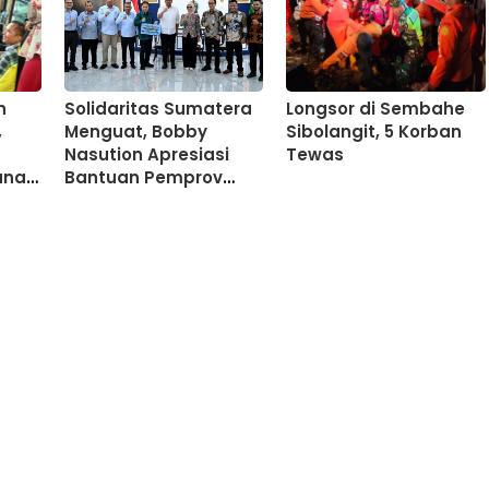
n
Solidaritas Sumatera
Longsor di Sembahe
,
Menguat, Bobby
Sibolangit, 5 Korban
Nasution Apresiasi
Tewas
anan
Bantuan Pemprov
Lampung untuk
Korban Bencana