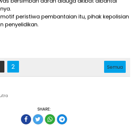
was bersimbah darah diduga akibat dibantai
nya.
motif peristiwa pembantaian itu, pihak kepolisian
 penyelidikan.
2
Semua
Putra
SHARE: