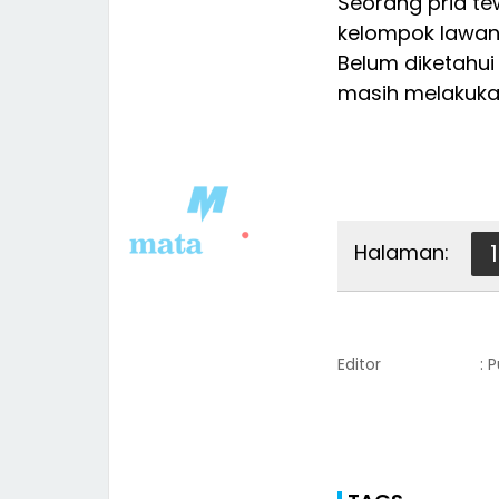
Seorang pria te
kelompok lawan
Belum diketahui 
masih melakukan
Halaman:
1
Editor
: 