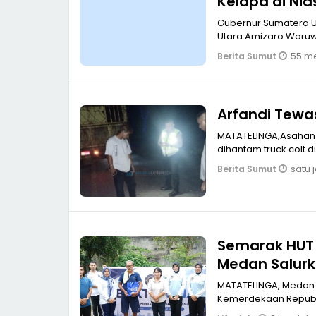
Kelapa di Nia
Gubernur Sumatera Ut
55 me
Berita Sumut
MATATELINGA,Asahan Arfandi Pengendara sepeda motor akhirnya tewas setel
satu 
Berita Sumut
Semarak HUT 
Medan Salur
MATATELINGA, Medan
Kemerdekaan Republi