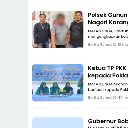
Polsek Gunun
Nagori Karan
MATATELINGA,Simalung
mengungkapkan kebe
10 men
Berita Sumut
Ketua TP PK
kepada Pokla
MATATELINGA,Asahan K
bantuan kepada Pokl
40 me
Berita Sumut
Gubernur Bob