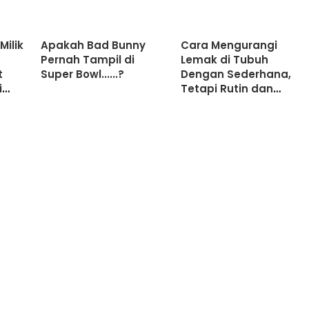
ilik
Apakah Bad Bunny
Cara Mengurangi
Pernah Tampil di
Lemak di Tubuh
t
Super Bowl......?
Dengan Sederhana,
i
Tetapi Rutin dan
Terartur