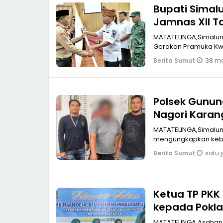
Bupati Simal
Jamnas XII T
MATATELINGA,Simalungun Pemerintah Kabupaten Simalungun resmi le
Gerakan Pramuka Kwa
38 me
Berita Sumut
Polsek Gunun
Nagori Karan
MATATELINGA,Simalung
mengungkapkan kebe
satu 
Berita Sumut
Ketua TP PK
kepada Pokla
MATATELINGA,Asahan K