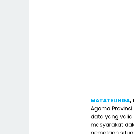
MATATELINGA
,
Agama Provins
data yang vali
masyarakat dala
pemetaan situasi