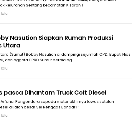
ak kelurahan Sentang kecamatan Kisaran T
 lalu
by Nasution Siapkan Rumah Produksi
s Utara
ara (Sumut) Bobby Nasution di dampingi sejumlah OPD, Bupati Nias
Utara Amizaro Waruwu, dan aggota DPRD Sumut berdialog
 lalu
Arfandi Tewas pasca Dihantam Truck Colt Diesel
ah
dihantam truck colt diesel di jalan besar Sei Renggas Bandar P
 lalu