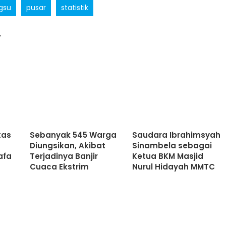
gsu
pusar
statistik
T
tas
Sebanyak 545 Warga
Saudara Ibrahimsyah
Diungsikan, Akibat
Sinambela sebagai
afa
Terjadinya Banjir
Ketua BKM Masjid
Cuaca Ekstrim
Nurul Hidayah MMTC