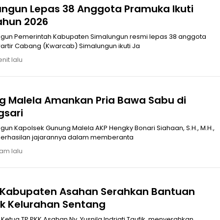
ungun Lepas 38 Anggota Pramuka Ikuti
ahun 2026
pas 38 anggota
rtir Cabang (Kwarcab) Simalungun ikuti Ja
nit lalu
g Malela Amankan Pria Bawa Sabu di
gsari
un Kapolsek Gunung Malela AKP Hengky Bonari Siahaan, S.H., M.H.,
rhasilan jajarannya dalam memberanta
jam lalu
K Kabupaten Asahan Serahkan Bantuan
k Kelurahan Sentang
etua TP.PKK Asahan Ny. Yusnila Indriati Taufik, menyerahkan