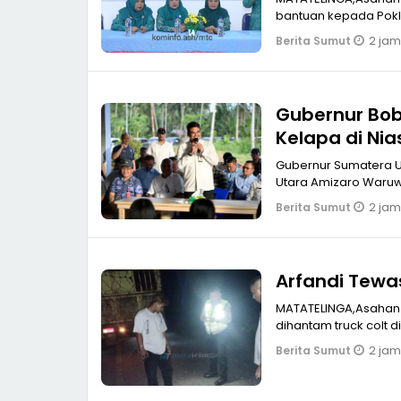
bantuan kepada Pokl
2 jam
Berita Sumut
Gubernur Bob
Kelapa di Nia
Gubernur Sumatera Ut
2 jam
Berita Sumut
MATATELINGA,Asahan Arfandi Pengendara sepeda motor akhirnya tewas setel
2 jam
Berita Sumut