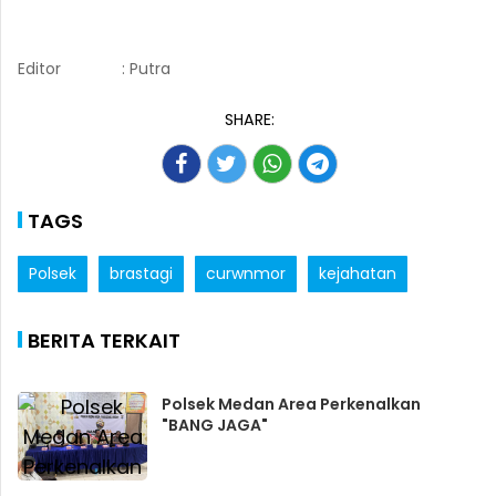
Editor
: Putra
SHARE:
TAGS
Polsek
brastagi
curwnmor
kejahatan
BERITA TERKAIT
Polsek Medan Area Perkenalkan
"BANG JAGA"