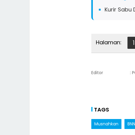
Kurir Sabu 
Halaman:
1
Editor
: 
TAGS
Musnahkan
BN