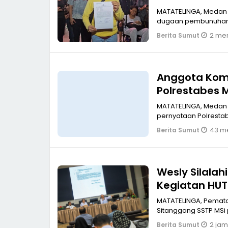
MATATELINGA, Medan
dugaan pembunuhan k
2 men
Berita Sumut
Anggota Komi
Polrestabes 
Mantan Istri P
MATATELINGA, Medan A
pernyataan Polrestab
43 me
Berita Sumut
Wesly Silalah
Kegiatan HUT 
MATATELINGA, Pematan
Sitanggang SSTP MSi p
2 jam
Berita Sumut