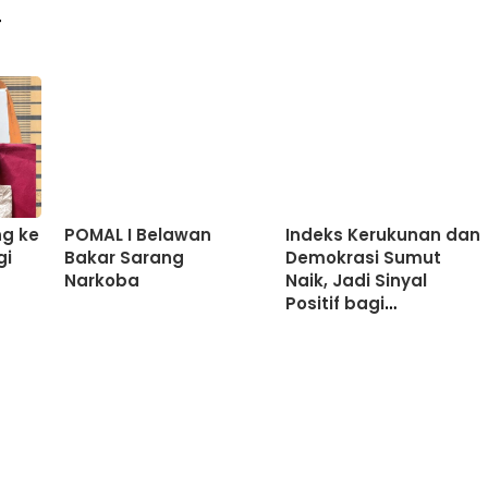
T
ng ke
POMAL I Belawan
Indeks Kerukunan dan
gi
Bakar Sarang
Demokrasi Sumut
Narkoba
Naik, Jadi Sinyal
Positif bagi
Pembangunan