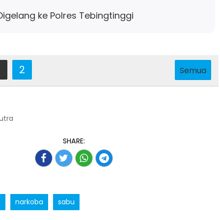
Digelang ke Polres Tebingtinggi
2
Semua
Putra
SHARE:
N
narkoba
sabu