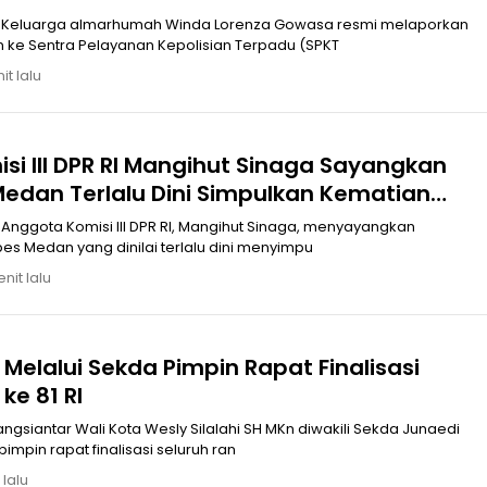
 Keluarga almarhumah Winda Lorenza Gowasa resmi melaporkan
e Sentra Pelayanan Kepolisian Terpadu (SPKT
it lalu
si III DPR RI Mangihut Sinaga Sayangkan
Medan Terlalu Dini Simpulkan Kematian
olisi sebagai Bunuh Diri
nggota Komisi III DPR RI, Mangihut Sinaga, menyayangkan
es Medan yang dinilai terlalu dini menyimpu
nit lalu
i Melalui Sekda Pimpin Rapat Finalisasi
ke 81 RI
gsiantar Wali Kota Wesly Silalahi SH MKn diwakili Sekda Junaedi
impin rapat finalisasi seluruh ran
 lalu