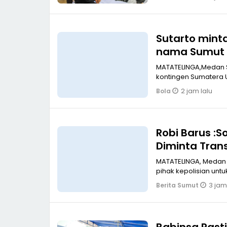
Sutarto minta Banteng Sumut Merah FC, haru
nama Sumut d
MATATELINGA,Medan Sekretaris DPD PDI Perjuangan Sumatera Utara, Sutarto meminta
kontingen Sumatera 
2 jam lalu
Bola
Robi Barus :So
Diminta Tran
MATATELINGA, Medan 
pihak kepolisian untu
3 jam
Berita Sumut