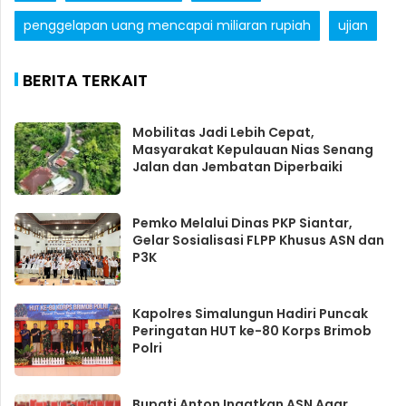
penggelapan uang mencapai miliaran rupiah
ujian
BERITA TERKAIT
Mobilitas Jadi Lebih Cepat,
Masyarakat Kepulauan Nias Senang
Jalan dan Jembatan Diperbaiki
Pemko Melalui Dinas PKP Siantar,
Gelar Sosialisasi FLPP Khusus ASN dan
P3K
Kapolres Simalungun Hadiri Puncak
Peringatan HUT ke-80 Korps Brimob
Polri
Bupati Anton Ingatkan ASN Agar