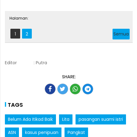
Halaman:
1
2
Semua
Editor
: Putra
SHARE:
TAGS
Belum Ada Itikad Baik
Lita
pasangan suami istri
ASN
kasus penipuan
Pangkat