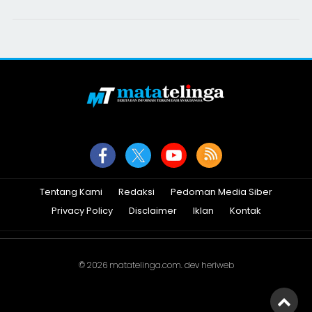
Tentang Kami
Redaksi
Pedoman Media Siber
Privacy Policy
Disclaimer
Iklan
Kontak
© 2026
matatelinga.com
. dev
heriweb