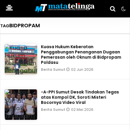
BIDPROPAM
TAG
Kuasa Hukum Keberatan
Penggabungan Penanganan Dugaan
Pemerasan oleh Oknum di Bidpropam
Poldasu
02 Jun 2026
Berita Sumut
-A-PPI Sumut Desak Tindakan Tegas
atas Kompol DK, Soroti Misteri
Bocornya Video Viral
02 Mei 2026
Berita Sumut