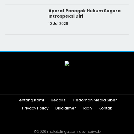
Aparat Penegak Hukum Segera
Introspeksi Diri
10 Jul 2026
Tentang Kami
Redaksi
Pedoman Media Siber
Privacy Policy
Disclaimer
Iklan
Kontak
© 2026
matatelinga.com
. dev
heriweb