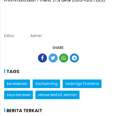
Phommara ialah 7 menit 27,4 detik (rata-rata 1:29,5).
Editor
: Admin
SHARE:
TAGS
kecelakaan
Sachsenring
Veda Ega Pratama
saya kecewa
venue Moto3 Jerman
BERITA TERKAIT