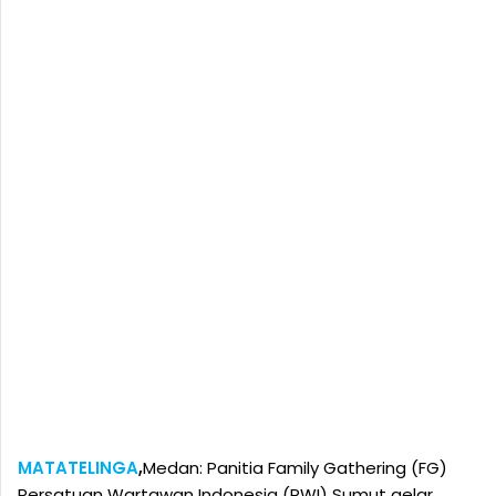
MATATELINGA
,
Medan: Panitia Family Gathering (FG)
Persatuan Wartawan Indonesia (PWI) Sumut gelar