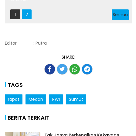
1
2
Semua
Editor
: Putra
SHARE:
TAGS
rapat
Medan
PWI
Sumut
BERITA TERKAIT
Tak Hanya Perkenalkan Kekayaan