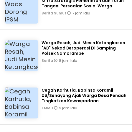
Mitra Strategis Pemerintah dan Turun
Tangani Persoalan Sosial Warga
7 jam lalu
Berita Sumut
Warga Resah, Judi Mesin Ketangkasan
"AB" Nekad Beroperasi Di Samping
Polsek Namorambe
8 jam lalu
Berita
Cegah Karhutla, Babinsa Koramil
06/Senayang Ajak Warga Desa Penaah
Tingkatkan Kewaspadaan
9 jam lalu
TMMD