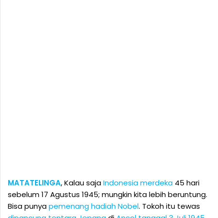
MATATELINGA
, Kalau saja
Indonesia merdeka
45 hari
sebelum 17 Agustus 1945; mungkin kita lebih beruntung.
Bisa punya
pemenang hadiah Nobel
. Tokoh itu tewas
dipancung tentara Jepang
di
Ancol tanggal 3 Juli 1945
.