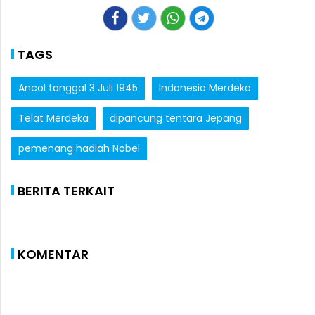
TAGS
Ancol tanggal 3 Juli 1945
Indonesia Merdeka
Telat Merdeka
dipancung tentara Jepang
pemenang hadiah Nobel
BERITA TERKAIT
KOMENTAR