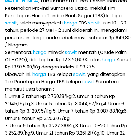
MATATELINGA
, Labuhanbatu :
Dinas Perkebunan dan
Peternakan Provinsi Sumatera Utara, melalui Tim
Penetapan Harga Tandan Buah Segar (TBS) kelapa
sawit
, telah menyepakati
harga
TBS
sawit
usia 10 - 20
tahun, periode 27 Mei - 2 Juni didaerah ini, mengalami
penurunan dari periode sebelumnya sebesar Rp 649,80
/ kilogram.
Sementara,
harga
minyak
sawit
mentah (Crude Palm
Oil -.CPO), ditetapkan Rp 12.370,60/Kg dan
harga
Kernel
Rp 13.975,00/Kg dengan indeks K 93.27%.
Dibawah ini,
harga
TBS kelapa
sawit
, yang ditetapkan
Tim Penetapan Harga TBS kelapa
sawit
Sumatera,
menurut usia tanam :
1. Umur 3 tahun Rp 2.760,18/kg;2. Umur 4 tahun Rp
2.945,15/kg;3. Umur 5 tahun Rp 3.044,57/Kg;4. Umur 6
tahun Rp 3.129,95/Kg;5. Umur 7 tahun Rp 3.087,88/Kg;6.
Umur 8 tahun Rp 3.203,07/Kg.
7. Umur 9 tahun Rp 3.227.36/Kg;8. Umur 10-20 tahun Rp
3.252,89/kg;9. Umur 21 tahun Rp 3.261,21/Kg,10. Umur 22