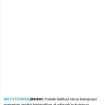
MATATELINGA
,Medan
: Polsek Delitua terus berupaya
menekan angka kriminalitas di wilayah hukumnya