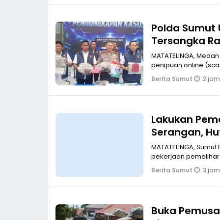
Polda Sumut 
Tersangka Ra
MATATELINGA, Medan D
penipuan online (sc
2 jam
Berita Sumut
Lakukan Peme
Serangan, Hu
Tol Binjai–La
MATATELINGA, Sumut 
pekerjaan pemelihar
3 jam
Berita Sumut
Buka Pemusat