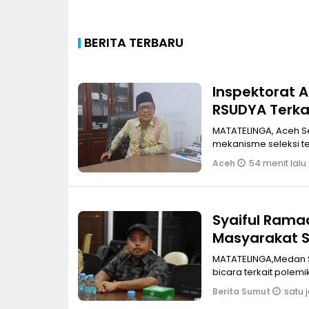
BERITA TERBARU
Inspektorat 
RSUDYA Terka
MATATELINGA, Aceh Se
mekanisme seleksi ter
54 menit lalu
Aceh
Syaiful Rama
Masyarakat 
MATATELINGA,Medan Se
bicara terkait polem
satu 
Berita Sumut