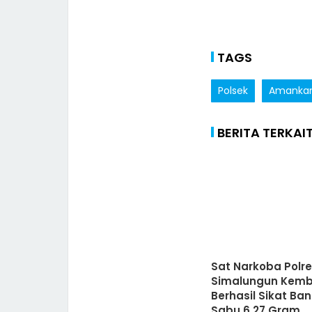
TAGS
Polsek
Amanka
BERITA TERKAI
Sat Narkoba Polr
Simalungun Kemb
Berhasil Sikat Ba
Sabu 6,27 Gram