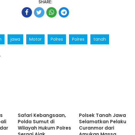
SHARE:
n
jawa
Motor
Polres
Polres
tanah
T
es
Safari Kebangsaan,
Polsek Tanah Jawa
ali
Polda Sumut di
Selamatkan Pelaku
ndar
Wilayah Hukum Polres
Curanmor dari
Sergai Ajak
Amukan Massa