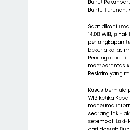
Bunut Pekanbaru 
Buntu Turunan,
Saat dikonfirma
14.00 WIB, pihak
penangkapan ter
bekerja keras 
Penangkapan in
memberantas keja
Reskrim yang m
Kasus bermula p
WIB ketika Kepa
menerima infor
seorang laki-la
setempat. Laki
dari daerah Bun