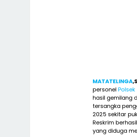
MATATELINGA
,
personel
Polsek
hasil gemilang
tersangka pen
2025 sekitar pu
Reskrim berhasi
yang diduga m