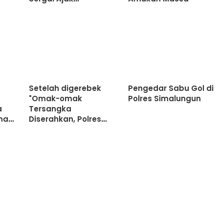
Masyarakat Perkuat
Sinergi Jaga
Kamtibmas
Setelah digerebek
Pengedar Sabu Gol di
"Omak-omak
Polres Simalungun
a
Tersangka
na
Diserahkan, Polres
Labuhanbatu
Apresiasi Kepedulian
Warga Memberantas
Narkoba