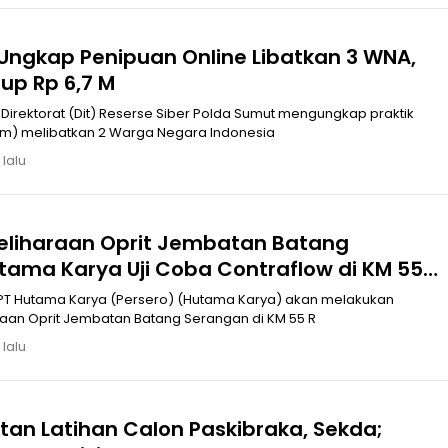
Ungkap Penipuan Online Libatkan 3 WNA,
up Rp 6,7 M
irektorat (Dit) Reserse Siber Polda Sumut mengungkap praktik
am) melibatkan 2 Warga Negara Indonesia
 lalu
liharaan Oprit Jembatan Batang
tama Karya Uji Coba Contraflow di KM 55
ngsa*
PT Hutama Karya (Persero) (Hutama Karya) akan melakukan
aan Oprit Jembatan Batang Serangan di KM 55 R
 lalu
an Latihan Calon Paskibraka, Sekda;