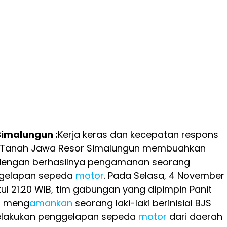
Simalungun :
Kerja keras dan kecepatan respons
Tanah Jawa Resor Simalungun membuahkan
 dengan berhasilnya pengamanan seorang
ggelapan sepeda
motor
. Pada Selasa, 4 November
kul 21.20 WIB, tim gabungan yang dipimpin Panit
l meng
amankan
seorang laki-laki berinisial BJS
elakukan penggelapan sepeda
motor
dari daerah