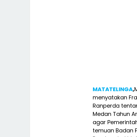
MATATELINGA
,
menyatakan Frak
Ranperda tenta
Medan Tahun Ang
agar Pemerinta
temuan Badan P