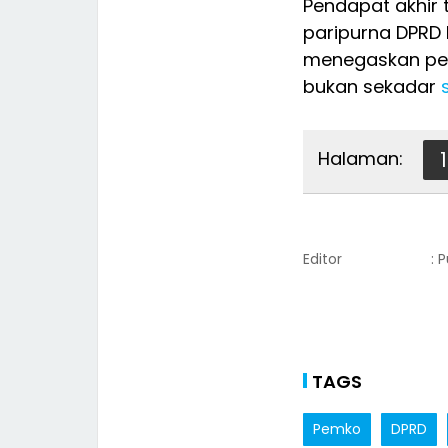
Pendapat akhir
paripurna DPRD 
menegaskan peng
bukan sekadar
Halaman:
1
Editor
: 
TAGS
Pemko
DPRD