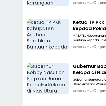
3 jam
Berita Sumut
Ketua TP PK
kepada Pokla
MATATELINGA,Asahan K
bantuan kepada Pokl
4 jam
Berita Sumut
Gubernur Bob
Kelapa di Nia
Gubernur Sumatera Ut
4 jam
Berita Sumut