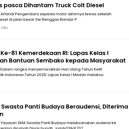
Arfandi Tewas pasca Dihantam Truck Colt Diesel
ah
dihantam truck colt diesel di jalan besar Sei Renggas Bandar P
 lalu
Ke-81 Kemerdekaan RI: Lapas Kelas I
kan Bantuan Sembako kepada Masyarakat
 Dalam rangka menyemarakkan Hari Ulang Tahun Ke81
k Indonesia Tahun 2026, Lapas Kelas I Medan melaksa
Swasta Panti Budaya Beraudensi, Diterima
an
Yayasan SMA Swasta Panti Budaya melaksanakan audensi ke
terima dirumah Dinas bupati, Jum&039at (07