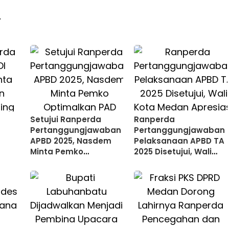
T
Setujui Ranperda
Ranperda
Pertanggungjawaban
Pertanggungjawaban
APBD 2025, Nasdem
Pelaksanaan APBD TA
Minta Pemko
2025 Disetujui, Wali
g Box
Optimalkan PAD
Kota Medan Apresiasi
Sinergitas Antara
Legislatif dan
Eksekutif