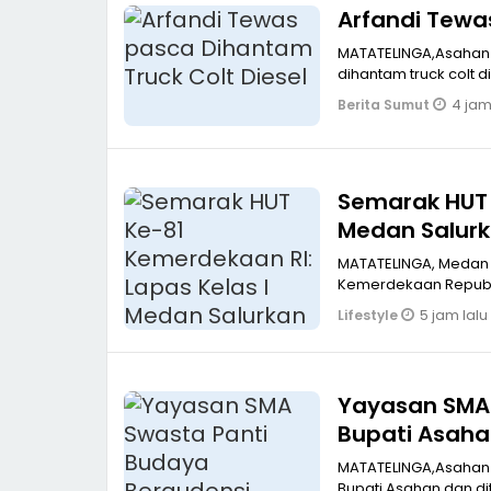
MATATELINGA,Asahan Arfandi Pengendara sepeda motor akhirnya tewas setel
4 jam
Berita Sumut
Semarak HUT 
Medan Salur
MATATELINGA, Medan
Kemerdekaan Republi
5 jam lalu
Lifestyle
Yayasan SMA 
Bupati Asah
MATATELINGA,Asahan 
Bupati Asahan dan di