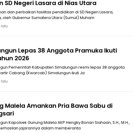
 SD Negeri Lasara di Nias Utara
dan perbaikan fasilitas pendidikan di SD Negeri Lasara,
a, oleh Gubernur Sumatera Utara (Sumut) Muham
 lalu
ungun Lepas 38 Anggota Pramuka Ikuti
ahun 2026
pas 38 anggota
rtir Cabang (Kwarcab) Simalungun ikuti Ja
 lalu
g Malela Amankan Pria Bawa Sabu di
gsari
un Kapolsek Gunung Malela AKP Hengky Bonari Siahaan, S.H., M.H.,
rhasilan jajarannya dalam memberanta