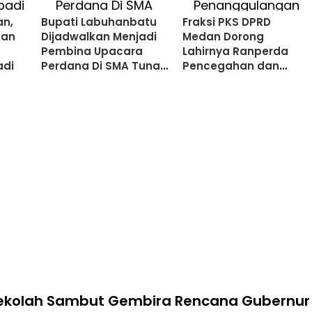
an,
Bupati Labuhanbatu
Fraksi PKS DPRD
kan
Dijadwalkan Menjadi
Medan Dorong
Pembina Upacara
Lahirnya Ranperda
adi
Perdana Di SMA Tunas
Pencegahan dan
Karya Unggul
Penanggulangan
Berasrama
Perilaku
Penyimpangan
Seksual
ekolah Sambut Gembira Rencana Gubernur