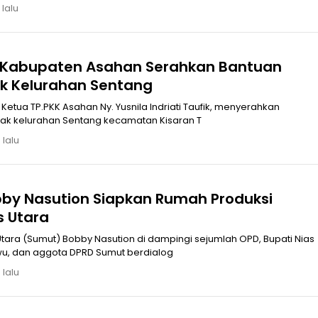
 lalu
K Kabupaten Asahan Serahkan Bantuan
k Kelurahan Sentang
etua TP.PKK Asahan Ny. Yusnila Indriati Taufik, menyerahkan
ak kelurahan Sentang kecamatan Kisaran T
 lalu
by Nasution Siapkan Rumah Produksi
s Utara
ara (Sumut) Bobby Nasution di dampingi sejumlah OPD, Bupati Nias
Utara Amizaro Waruwu, dan aggota DPRD Sumut berdialog
 lalu