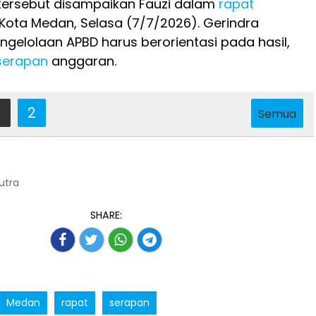
 tersebut disampaikan Fauzi dalam
rapat
Kota Medan, Selasa (7/7/2026). Gerindra
elolaan APBD harus berorientasi pada hasil,
serapan
anggaran.
2
Semua
Putra
SHARE:
Medan
rapat
serapan