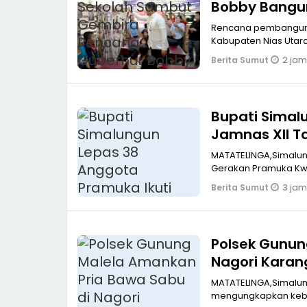
Bobby Bangun
Rencana pembangunan 
Kabupaten Nias Utar
2 jam
Berita Sumut
Bupati Simal
Jamnas XII T
MATATELINGA,Simalungun Pemerintah Kabupaten Simalungun resmi le
Gerakan Pramuka Kwa
3 jam
Berita Sumut
Polsek Gunun
Nagori Karan
MATATELINGA,Simalung
mengungkapkan kebe