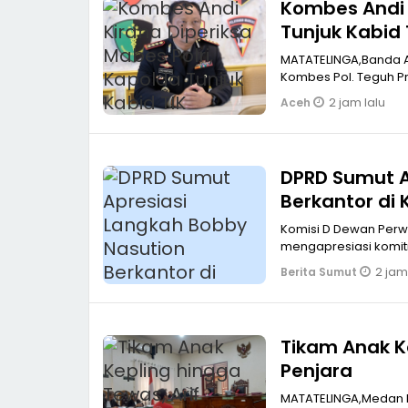
Kombes Andi K
Tunjuk Kabid
Banda Aceh
MATATELINGA,Banda Ac
Kombes Pol. Teguh P
2 jam lalu
Aceh
DPRD Sumut A
Berkantor di 
Pembanguna
Komisi D Dewan Perw
mengapresiasi komit
2 jam
Berita Sumut
Tikam Anak Ke
Penjara
MATATELINGA,Medan Pengadilan Negeri (PN) Medan menjatuhkan hukuman delapan