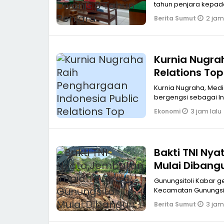
tahun penjara kepada
2 jam
Berita Sumut
Kurnia Nugra
Relations Top
Kurnia Nugraha, Med
bergengsi sebagai In
3 jam lalu
Ekonomi
Bakti TNI Ny
Mulai Dibangu
Gunungsitoli Kabar 
Kecamatan Gunungsito
3 jam
Berita Sumut