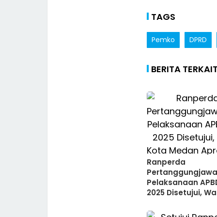
TAGS
Pemko
DPRD
BERITA TERKAI
Ranperda
Pertanggungjaw
Pelaksanaan APB
2025 Disetujui, Wal
Kota Medan Apres
Sinergitas Antara