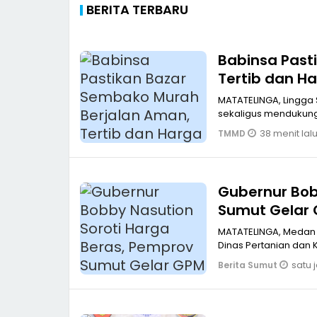
BERITA TERBARU
Babinsa Past
Tertib dan H
MATATELINGA, Lingga
sekaligus mendukung
38 menit lal
TMMD
Gubernur Bob
Sumut Gelar
MATATELINGA, Medan 
Dinas Pertanian da
satu 
Berita Sumut