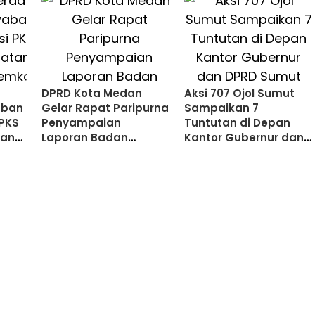
Penyimpangan
Seksual
DPRD Kota Medan
Aksi 707 Ojol Sumut
aban
Gelar Rapat Paripurna
Sampaikan 7
 PKS
Penyampaian
Tuntutan di Depan
tan
Laporan Badan
Kantor Gubernur dan
mko
Anggaran dan
DPRD Sumut
Pendapat Fraksi
Ranperda
Pertanggungjawaban
Pelaksanaan APBD
2025