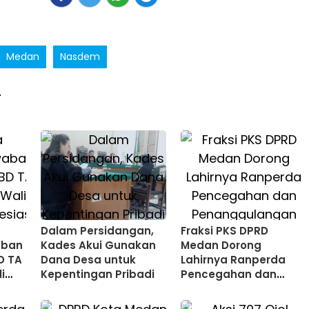
Medan
Nasdem
T
Dalam Persidangan,
Fraksi PKS DPRD
aban
Kades Akui Gunakan
Medan Dorong
D TA
Dana Desa untuk
Lahirnya Ranperda
i
Kepentingan Pribadi
Pencegahan dan
iasi
Penanggulangan
Perilaku