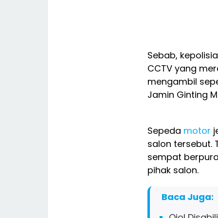
Sebab, kepolisi
CCTV yang mere
mengambil se
Jamin Ginting M
Sepeda
motor
j
salon tersebut.
sempat berpura
pihak salon.
Baca Juga:
Ojol Disabi