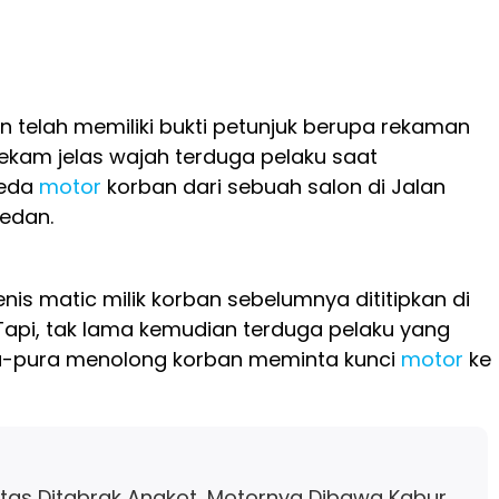
an telah memiliki bukti petunjuk berupa rekaman
kam jelas wajah terduga pelaku saat
peda
motor
korban dari sebuah salon di Jalan
edan.
enis matic milik korban sebelumnya dititipkan di
 Tapi, tak lama kemudian terduga pelaku yang
-pura menolong korban meminta kunci
motor
ke
litas Ditabrak Angkot, Motornya Dibawa Kabur