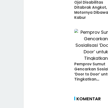
Ojol Disabilitas
Ditabrak Angkot,
Motornya Dibaw
Kabur
Pemprov Sumut
Gencarkan Sosial
‘Door to Door’ un
Tingkatkan
Kepatuhan Pajak
Kendaraan Berm
KOMENTAR