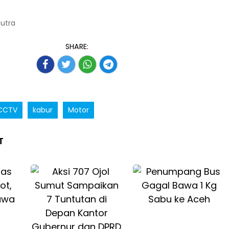
Putra
SHARE:
CCTV
kabur
Motor
T