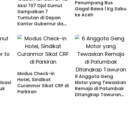
Penumpang Bus
Aksi 707 Ojol Sumut
Gagal Bawa 1 Kg Sabu
Sampaikan 7
a
ke Aceh
Tuntutan di Depan
Kantor Gubernur dan
DPRD Sumut
Modus Check-in
6 Anggota Geng
Hotel, Sindikat
isasi
Motor yang Tewaskan
Curanmor Sikat CRF di
tuk
Remaja di Patumbak
Parkiran
Ditangkap Tawuran
Bertajuk "Big Match"
otor