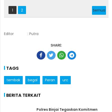
1
2
Semua
Editor
: Putra
SHARE:
TAGS
tembak
begal
Peran
urc
BERITA TERKAIT
Polres Binjai Tegaskan Komitmen