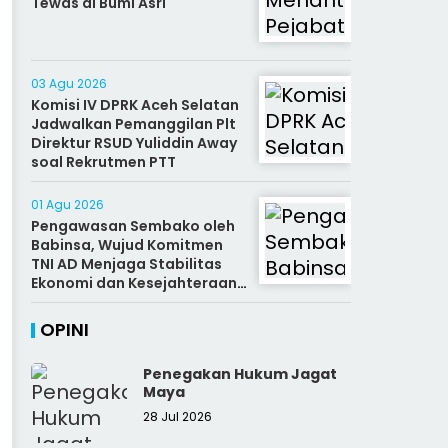
Tewas di Bumi Asri
03 Agu 2026
Komisi IV DPRK Aceh Selatan
Jadwalkan Pemanggilan Plt
Direktur RSUD Yuliddin Away
soal Rekrutmen PTT
01 Agu 2026
Pengawasan Sembako oleh
Babinsa, Wujud Komitmen
TNI AD Menjaga Stabilitas
Ekonomi dan Kesejahteraan
Rakyat
OPINI
Penegakan Hukum Jagat
Maya
28 Jul 2026