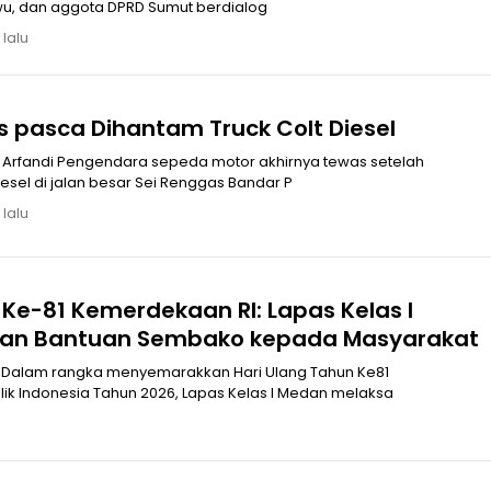
Utara Amizaro Waruwu, dan aggota DPRD Sumut berdialog
 lalu
Arfandi Tewas pasca Dihantam Truck Colt Diesel
ah
dihantam truck colt diesel di jalan besar Sei Renggas Bandar P
 lalu
Ke-81 Kemerdekaan RI: Lapas Kelas I
kan Bantuan Sembako kepada Masyarakat
 Dalam rangka menyemarakkan Hari Ulang Tahun Ke81
k Indonesia Tahun 2026, Lapas Kelas I Medan melaksa