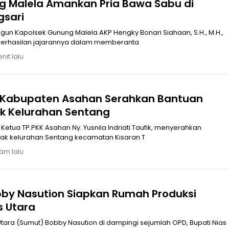
g Malela Amankan Pria Bawa Sabu di
gsari
un Kapolsek Gunung Malela AKP Hengky Bonari Siahaan, S.H., M.H.,
rhasilan jajarannya dalam memberanta
nit lalu
K Kabupaten Asahan Serahkan Bantuan
k Kelurahan Sentang
etua TP.PKK Asahan Ny. Yusnila Indriati Taufik, menyerahkan
ak kelurahan Sentang kecamatan Kisaran T
jam lalu
by Nasution Siapkan Rumah Produksi
s Utara
ara (Sumut) Bobby Nasution di dampingi sejumlah OPD, Bupati Nias