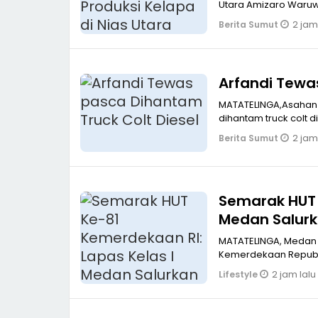
2 jam
Berita Sumut
MATATELINGA,Asahan Arfandi Pengendara sepeda motor akhirnya tewas setel
2 jam
Berita Sumut
Semarak HUT 
Medan Salur
MATATELINGA, Medan
Kemerdekaan Republi
2 jam lalu
Lifestyle