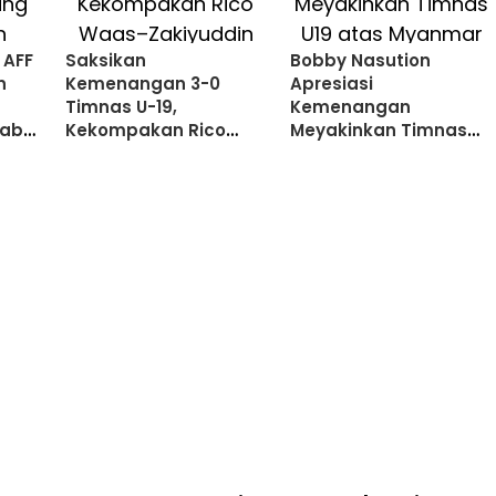
 AFF
Saksikan
Bobby Nasution
n
Kemenangan 3-0
Apresiasi
Timnas U-19,
Kemenangan
wab
Kekompakan Rico
Meyakinkan Timnas
Waas–Zakiyuddin Curi
U19 atas Myanmar
Perhatian di Stadion
Utama Sumut