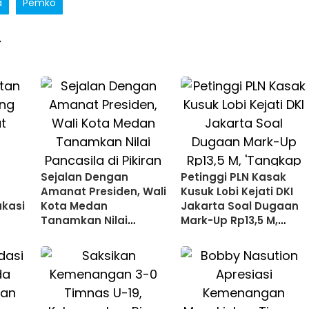
a
Pemko
T
Sejalan Dengan
Petinggi PLN Kasak
Amanat Presiden, Wali
Kusuk Lobi Kejati DKI
kasi
Kota Medan
Jakarta Soal Dugaan
Tanamkan Nilai
Mark-Up Rp13,5 M,
Pancasila di Pikiran
'Tangkap Yusuf Didi
dan Pekerjaan
dan Kroninya