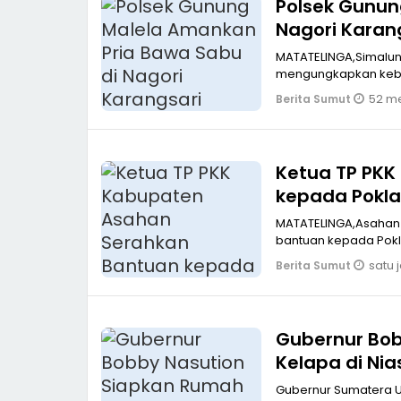
Polsek Gunun
Nagori Karan
MATATELINGA,Simalung
mengungkapkan kebe
52 me
Berita Sumut
Ketua TP PK
kepada Pokla
MATATELINGA,Asahan K
bantuan kepada Pokl
satu 
Berita Sumut
Gubernur Bob
Kelapa di Nia
Gubernur Sumatera Ut