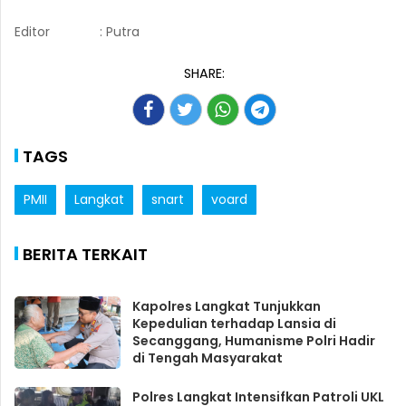
Editor
: Putra
SHARE:
TAGS
PMII
Langkat
snart
voard
BERITA TERKAIT
Kapolres Langkat Tunjukkan
Kepedulian terhadap Lansia di
Secanggang, Humanisme Polri Hadir
di Tengah Masyarakat
Polres Langkat Intensifkan Patroli UKL