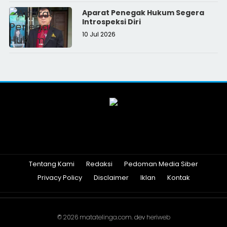
Aparat Penegak Hukum Segera
Introspeksi Diri
10 Jul 2026
Tentang Kami
Redaksi
Pedoman Media Siber
Privacy Policy
Disclaimer
Iklan
Kontak
© 2026
matatelinga.com
. dev
heriweb