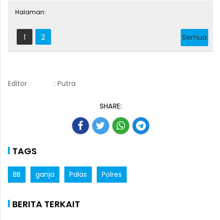
Halaman:
1
2
Semua
Editor
: Putra
SHARE:
TAGS
BB
ganja
Palas
Polres
BERITA TERKAIT