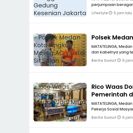
perjumpaan beragam e
5 jam lalu
Lifestyle
Polsek Medan 
MATATELINGA, Medan 
dan kabelnya yang ter
6 jam
Berita Sumut
Rico Waas Do
Pemerintah d
MATATELINGA, Medan 
Pekerja Sosial Masy
6 jam
Berita Sumut