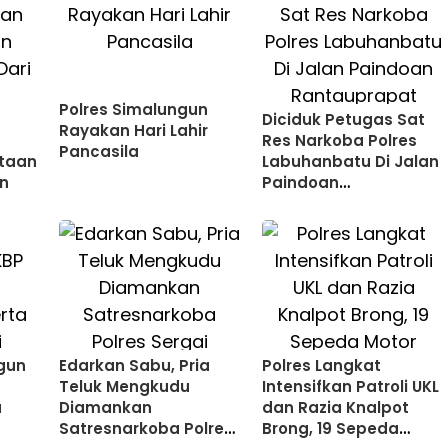
Polres Simalungun
Diciduk Petugas Sat
Rayakan Hari Lahir
Res Narkoba Polres
Pancasila
utaan
Labuhanbatu Di Jalan
an
Paindoan
Rantauprapat
gun
Edarkan Sabu, Pria
Polres Langkat
Teluk Mengkudu
Intensifkan Patroli UKL
a
Diamankan
dan Razia Knalpot
Satresnarkoba Polres
Brong, 19 Sepeda