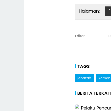
Halaman:
1
Editor
: 
TAGS
jenazah
korban
BERITA TERKAI