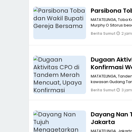
Parsibona To
MATATELINGA, Toba Ke
Murphy O Sitorus be
2 jam
Berita Sumut
Dugaan Aktiv
Konfirmasi 
MATATELINGA, Tande
kawasan Gudang Tand
3 jam
Berita Sumut
Dayang Nan 
Jakarta
MATATELINGA, Jakart