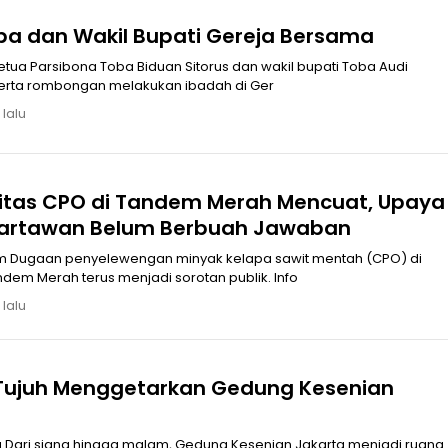
ba dan Wakil Bupati Gereja Bersama
tua Parsibona Toba Biduan Sitorus dan wakil bupati Toba Audi
serta rombongan melakukan ibadah di Ger
 lalu
itas CPO di Tandem Merah Mencuat, Upaya
Wartawan Belum Berbuah Jawaban
m Dugaan penyelewengan minyak kelapa sawit mentah (CPO) di
em Merah terus menjadi sorotan publik. Info
 lalu
Tujuh Menggetarkan Gedung Kesenian
a Dari siang hingga malam, Gedung Kesenian Jakarta menjadi ruang