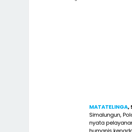
MATATELINGA
,
Simalungun, Po
nyata pelayanan 
humanis kepada