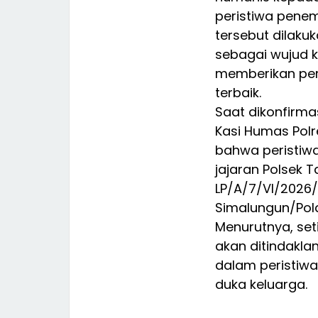
peristiwa pene
tersebut dilaku
sebagai wujud k
memberikan per
terbaik.
Saat dikonfirmas
Kasi Humas Polr
bahwa peristiwa
jajaran Polsek 
LP/A/7/VI/2026
Simalungun/Pold
Menurutnya, set
akan ditindakla
dalam peristiwa
duka keluarga.