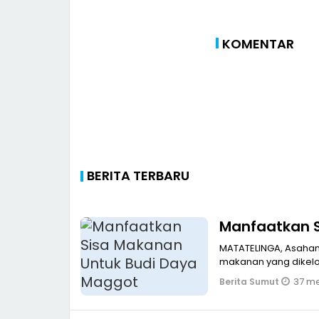
Sampaikan Sela
Hari Raya Waisak
BE, Ajak Masyarak
KOMENTAR
Jaga Persatuan
Bangsa
BERITA TERBARU
Manfaatkan S
MATATELINGA, Asahan M
makanan yang dikel
37 me
Berita Sumut