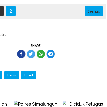
2
Semua
Putra
SHARE:
Polres
Polsek
T