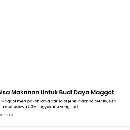
mat
Sergai
Motor Diamankan
 2570
at
isa Makanan Untuk Budi Daya Maggot
aggot merupakan larva dari lalat jenis black soldier fly, sisa
ola mahasiswa UGM Jogyakarta yang sed
nit lalu