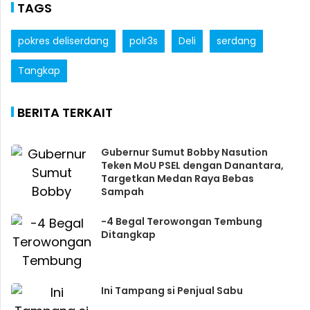
TAGS
pokres deliserdang
polr3s
Deli
serdang
Tangkap
BERITA TERKAIT
Gubernur Sumut Bobby Nasution
Teken MoU PSEL dengan Danantara,
Targetkan Medan Raya Bebas
Sampah
-4 Begal Terowongan Tembung
Ditangkap
Ini Tampang si Penjual Sabu