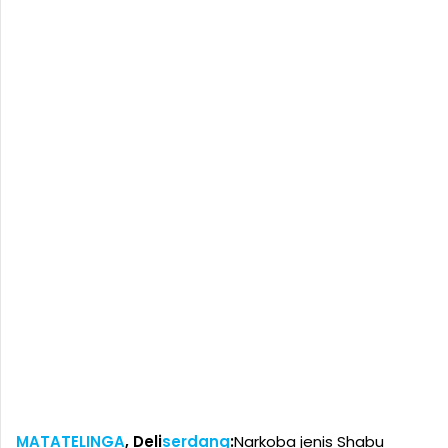
MATATELINGA
, Deli
serdang
:
Narkoba jenis Shabu