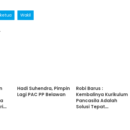
ketua
Wakil
T
n
Hadi Suhendra, Pimpin
Robi Barus :
Lagi PAC PP Belawan
Kembalinya Kurikulum
da
Pancasila Adalah
ri
Solusi Tepat
han
Membangun Moral
Generasi Didik
Indonesia