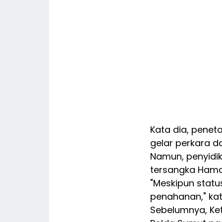
Kata dia, penet
gelar perkara d
Namun, penyidi
tersangka Hamd
"Meskipun stat
penahanan," ka
Sebelumnya, Ket