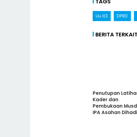
TAGS
Uu it3
DPRD
BERITA TERKAI
Penutupan Latiha
Kader dan
Pembukaan Mus
IPA Asahan Dihadi
Wakil Bupati Asa