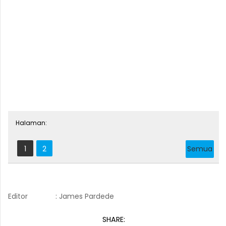
Halaman:
1
2
Semua
Editor
: James Pardede
SHARE: