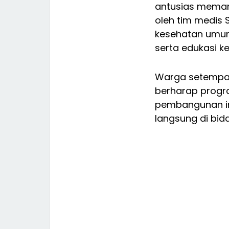
antusias meman
oleh tim medis
kesehatan umum
serta edukasi k
Warga setempat
berharap prog
pembangunan in
langsung di bid