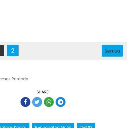
2
Semua
James Pardede
SHARE:
satgas Kodim
Pengobatan Gatis
TMMD