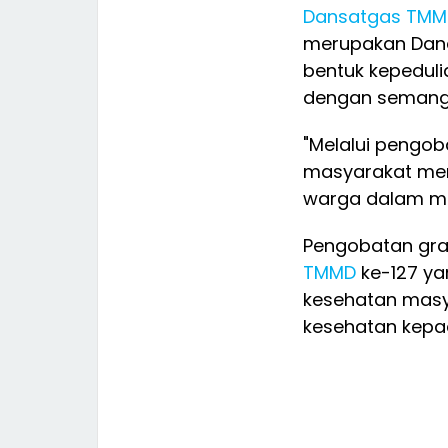
Dansatgas
TMM
merupakan Dand
bentuk kepeduli
dengan semanga
"Melalui pengob
masyarakat men
warga dalam mem
Pengobatan grat
TMMD
ke-127 ya
kesehatan masy
kesehatan kepa