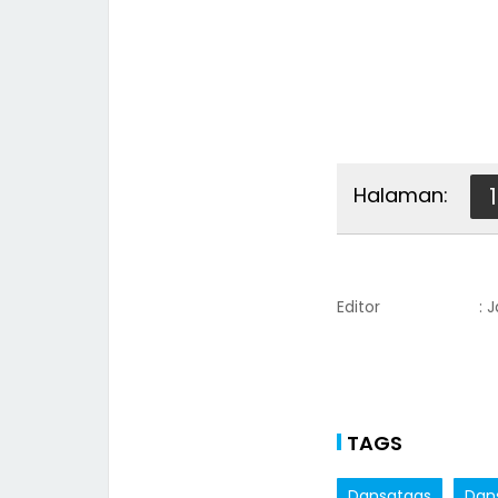
Halaman:
1
Editor
: 
TAGS
Dansatgas
Dan