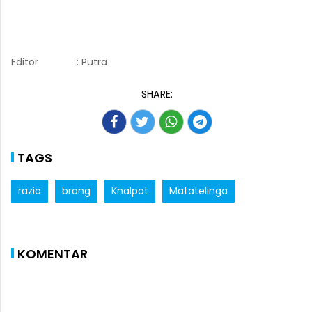
Editor
: Putra
SHARE:
TAGS
razia
brong
Knalpot
Matatelinga
KOMENTAR