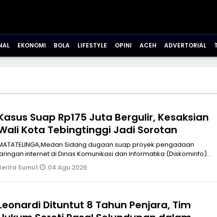
NAL
EKONOMI
BOLA
LIFESTYLE
OPINI
ACEH
ADVERTORIAL
Kasus Suap Rp175 Juta Bergulir, Kesaksian
Wali Kota Tebingtinggi Jadi Sorotan
MATATELINGA,Medan Sidang dugaan suap proyek pengadaan
jaringan internet di Dinas Komunikasi dan Informatika (Diskominfo)
Kota Tebing Tinggi
04 Agu 2026
Berita Sumut
Leonardi Dituntut 8 Tahun Penjara, Tim