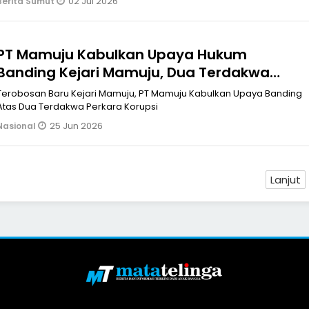
02 Jul 2026
Berita Sumut
PT Mamuju Kabulkan Upaya Hukum
Banding Kejari Mamuju, Dua Terdakwa
Terbukti Bersalah dan Dihukum 2 Tahun
Terobosan Baru Kejari Mamuju, PT Mamuju Kabulkan Upaya Banding
Penjara
Atas Dua Terdakwa Perkara Korupsi
25 Jun 2026
Nasional
Lanjut