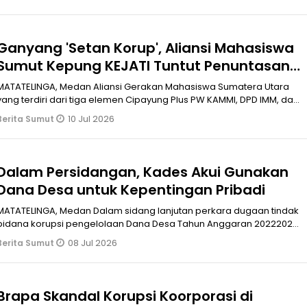
Ganyang 'Setan Korup', Aliansi Mahasiswa
Sumut Kepung KEJATI Tuntut Penuntasan
Kasus Korupsi Di Daerah Hingga Skandal
MATATELINGA, Medan Aliansi Gerakan Mahasiswa Sumatera Utara
Jampidsus
yang terdiri dari tiga elemen Cipayung Plus PW KAMMI, DPD IMM, dan
DPD GMNI Sum
10 Jul 2026
Berita Sumut
Dalam Persidangan, Kades Akui Gunakan
Dana Desa untuk Kepentingan Pribadi
MATATELINGA, Medan Dalam sidang lanjutan perkara dugaan tindak
pidana korupsi pengelolaan Dana Desa Tahun Anggaran 20222024
di Pengadila
08 Jul 2026
Berita Sumut
Brapa Skandal Korupsi Koorporasi di