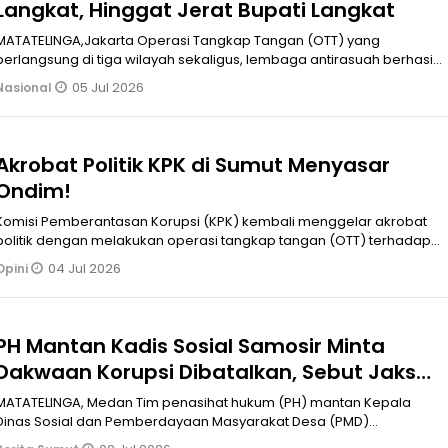
Langkat, Hinggat Jerat Bupati Langkat
MATATELINGA,Jakarta Operasi Tangkap Tangan (OTT) yang
berlangsung di tiga wilayah sekaligus, lembaga antirasuah berhasil
mengungkap total p
05 Jul 2026
Nasional
Akrobat Politik KPK di Sumut Menyasar
Ondim!
Komisi Pemberantasan Korupsi (KPK) kembali menggelar akrobat
politik dengan melakukan operasi tangkap tangan (OTT) terhadap
Bupati Langkat
04 Jul 2026
Opini
PH Mantan Kadis Sosial Samosir Minta
Dakwaan Korupsi Dibatalkan, Sebut Jaksa
Susun Dakwaan Kabur
MATATELINGA, Medan Tim penasihat hukum (PH) mantan Kepala
Dinas Sosial dan Pemberdayaan Masyarakat Desa (PMD)
Kabupaten Samosir, Agust Fitr