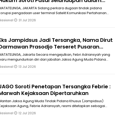
Hukum Soroti Pasal Selundupan dalam
Surat Tuntutan
MATATELINGA, JAKARTA Sidang perkara dugaan tindak pidana
korupsi pengadaan user terminal Satelit Komunikasi Pertahanan
(Satkomhan) slot orb
31 Jul 2026
Nasional
Eks Jampidsus Jadi Tersangka, Nama Dirut
Darmawan Prasodjo Terseret Pusaran
Dugaan Korupsi Batu Bara PLN
TATELINGA, Jakarta Secara mengejutkan, Febri Adriansyah yang
baru mengundurkan diri dari jabatan Jaksa Agung Muda Pidana
Khusus (Jampids
13 Jul 2026
Nasional
JAGO Soroti Penetapan Tersangka Febrie :
Marwah Kejaksaan Dipertaruhkan
Mantan Jaksa Agung Muda Tindak Pidana Khusus (Jampidsus)
Kejaksaan Agung, Febrie Adriansyah, resmi ditetapkan sebagai
tersangka dalam perkar
12 Jul 2026
Nasional