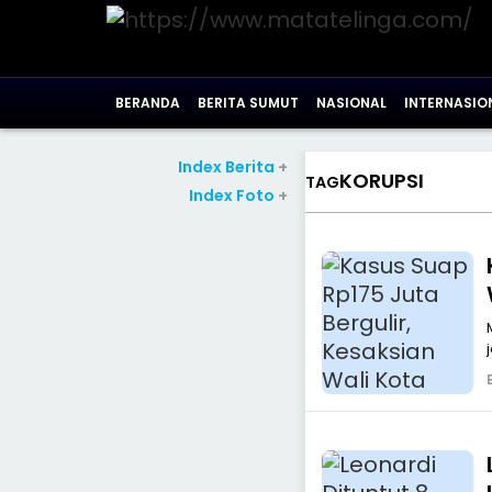
BERANDA
BERITA SUMUT
NASIONAL
INTERNASIO
Index Berita
+
KORUPSI
TAG
Index Foto
+