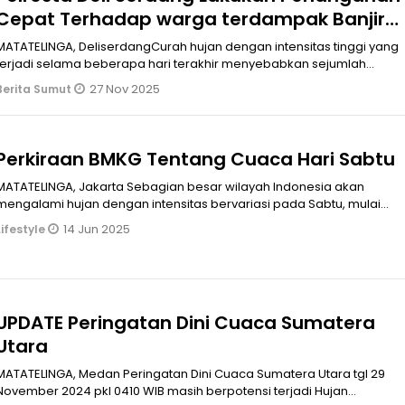
Cepat Terhadap warga terdampak Banjir
di wilayahnya
MATATELINGA, DeliserdangCurah hujan dengan intensitas tinggi yang
terjadi selama beberapa hari terakhir menyebabkan sejumlah
wilayah di Kab
27 Nov 2025
Berita Sumut
Perkiraan BMKG Tentang Cuaca Hari Sabtu
MATATELINGA, Jakarta Sebagian besar wilayah Indonesia akan
mengalami hujan dengan intensitas bervariasi pada Sabtu, mulai
dari hujan ringan hingga hujan disertai petir, dalam pekiraan Badan
14 Jun 2025
Lifestyle
Meteorologi, Klimatologi, dan Geofisika (BMKG).adsenseYoh
UPDATE Peringatan Dini Cuaca Sumatera
Utara
MATATELINGA, Medan Peringatan Dini Cuaca Sumatera Utara tgl 29
November 2024 pkl 0410 WIB masih berpotensi terjadi Hujan