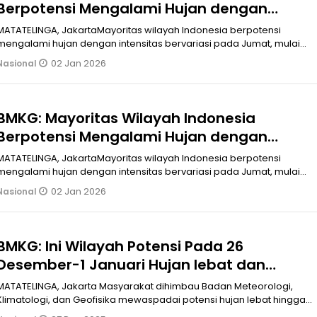
Berpotensi Mengalami Hujan dengan
Intensitas Bervariasi
MATATELINGA, JakartaMayoritas wilayah Indonesia berpotensi
mengalami hujan dengan intensitas bervariasi pada Jumat, mulai
dari hujan ringa
02 Jan 2026
Nasional
BMKG: Mayoritas Wilayah Indonesia
Berpotensi Mengalami Hujan dengan
Intensitas Bervariasi
MATATELINGA, JakartaMayoritas wilayah Indonesia berpotensi
mengalami hujan dengan intensitas bervariasi pada Jumat, mulai
dari hujan ringa
02 Jan 2026
Nasional
BMKG: Ini Wilayah Potensi Pada 26
Desember-1 Januari Hujan lebat dan
Sangat Lebat
MATATELINGA, Jakarta Masyarakat dihimbau Badan Meteorologi,
Klimatologi, dan Geofisika mewaspadai potensi hujan lebat hingga
sangat lebat y