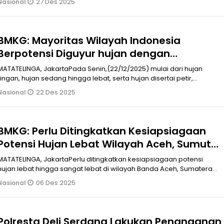
27 Des 2025
Nasional
KG: Mayoritas Wilayah Indonesia
Berpotensi Diguyur hujan dengan
intensitas bervariasi
MATATELINGA, JakartaPada Senin,(22/12/2025) mulai dari hujan
ringan, hujan sedang hingga lebat, serta hujan disertai petir,
diperkirakan Ba
22 Des 2025
Nasional
BMKG: Perlu Ditingkatkan Kesiapsiagaan
Potensi Hujan Lebat Wilayah Aceh, Sumut
dan Prov Lainnya
MATATELINGA, JakartaPerlu ditingkatkan kesiapsiagaan potensi
hujan lebat hingga sangat lebat di wilayah Banda Aceh, Sumatera
Utara, Jambi,
06 Des 2025
Nasional
Polresta Deli Serdang Lakukan Penanganan