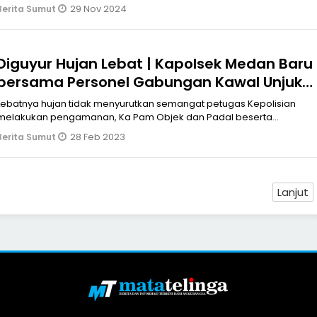
SedangLebat yang dapat disertai Kilat/Petir dan Angin Kencang
29 Nov 2024
Berita Sumut
pada pkl. 0430 WIB diKabupaten Tapanuli Utara Sipahutar, Pa
Diguyur Hujan Lebat | Kapolsek Medan Baru
bersama Personel Gabungan Kawal Unjuk
Rasa
Lebatnya hujan tidak menyurutkan semangat petugas Kepolisian
melakukan pengamanan, Ka Pam Objek dan Padal beserta
jajarannya tetap mengawal jalannya unjuk rasa.
28 Feb 2023
Berita Sumut
Lanjut