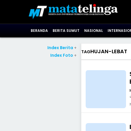
BERANDA
BERITA SUMUT
NASIONAL
INTERNASIO
Index Berita
+
HUJAN-LEBAT
TAG
Index Foto
+