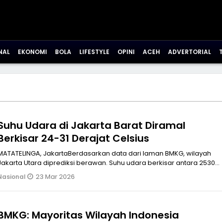
NAL
EKONOMI
BOLA
LIFESTYLE
OPINI
ACEH
ADVERTORIAL
Suhu Udara di Jakarta Barat Diramal
Berkisar 24-31 Derajat Celsius
MATATELINGA, JakartaBerdasarkan data dari laman BMKG, wilayah
Jakarta Utara diprediksi berawan. Suhu udara berkisar antara 2530
derajat Ce
23 Mar 2026
Nasional
BMKG: Mayoritas Wilayah Indonesia