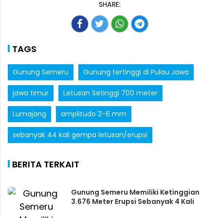
SHARE:
TAGS
Gunung Semeru
Gunung tertinggi di Pulau Jawa
jawa timur
Letusan Setinggi 700 meter
Lumajang
amplitudo 2-6 mm
sebanyak 44 kali gempa letusan/erupsi
BERITA TERKAIT
Gunung Semeru Memiliki Ketinggian
3.676 Meter Erupsi Sebanyak 4 Kali