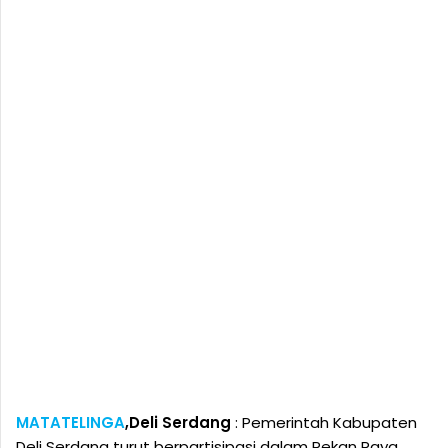
MATATELINGA
,
Deli Serdang
: Pemerintah Kabupaten
Deli Serdang turut berpartisipasi dalam Pekan Raya