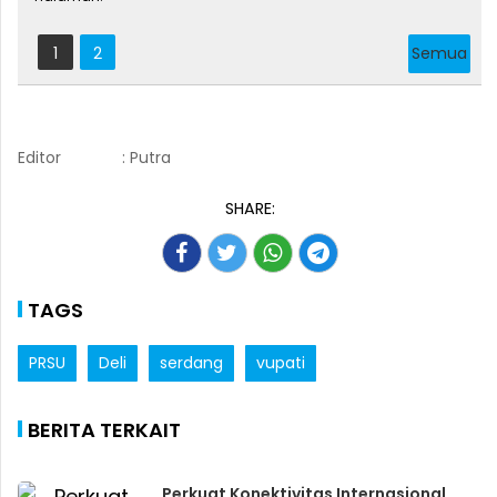
1
2
Semua
Editor
: Putra
SHARE:
TAGS
PRSU
Deli
serdang
vupati
BERITA TERKAIT
Perkuat Konektivitas Internasional