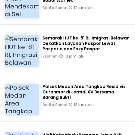
Bobol Warnet
12 jam lalu
Berita Sumut
Semarak HUT ke-81 RI, Imigrasi Belawan
Dekatkan Layanan Paspor Lewat
Pasporia dan Eazy Paspor
13 jam lalu
Ekonomi
Polsek Medan Area Tangkap Residivis
Curanmor di Jermal XV Bersama
Barang Bukti
13 jam lalu
Berita Sumut