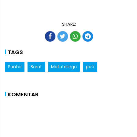
SHARE:
TAGS
Pantai
Barat
Matatelinga
peti
KOMENTAR