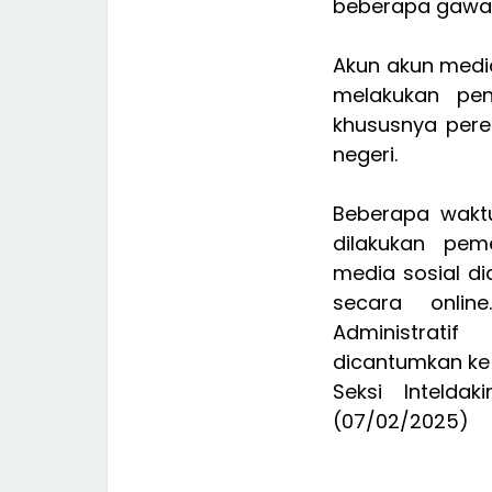
beberapa gawai 
Akun akun media
melakukan pe
khususnya pere
negeri.
Beberapa wakt
dilakukan pem
media sosial d
secara onlin
Administrati
dicantumkan ke
Seksi Intelda
(07/02/2025)