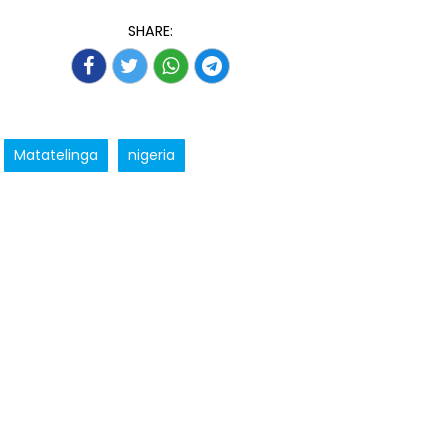
SHARE:
Matatelinga
nigeria