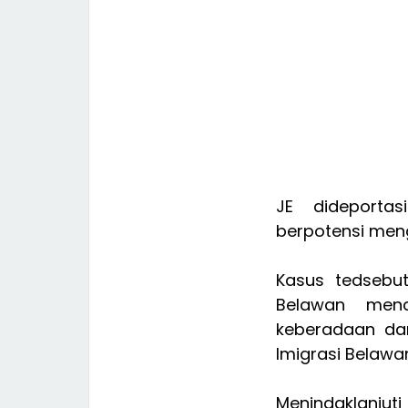
JE dideportas
berpotensi men
Kasus tedsebut
Belawan mend
keberadaan dan
Imigrasi Belawan
Menindaklanjut