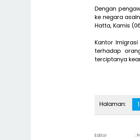
Dengan pengawa
ke negara asaln
Hatta, Kamis (0
Kantor Imigras
terhadap oran
terciptanya ke
Halaman:
1
Editor
: 