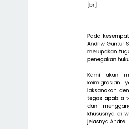
[br]
Pada kesempata
Andriw Guntur 
merupakan tuga
penegakan huk
Kami akan me
keimigrasian 
laksanakan de
tegas apabila 
dan menggang
khususnya di wi
jelasnya Andre.