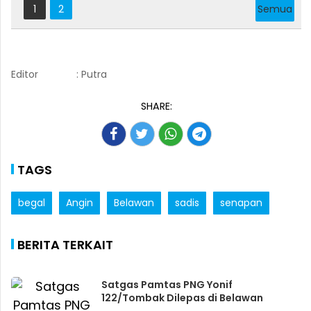
1
2
Semua
Editor
: Putra
SHARE:
TAGS
begal
Angin
Belawan
sadis
senapan
BERITA TERKAIT
Satgas Pamtas PNG Yonif
122/Tombak Dilepas di Belawan