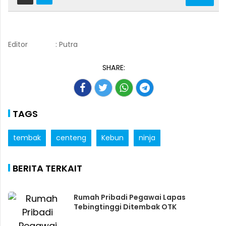
Editor
: Putra
SHARE:
TAGS
tembak
centeng
Kebun
ninja
BERITA TERKAIT
Rumah Pribadi Pegawai Lapas
Tebingtinggi Ditembak OTK