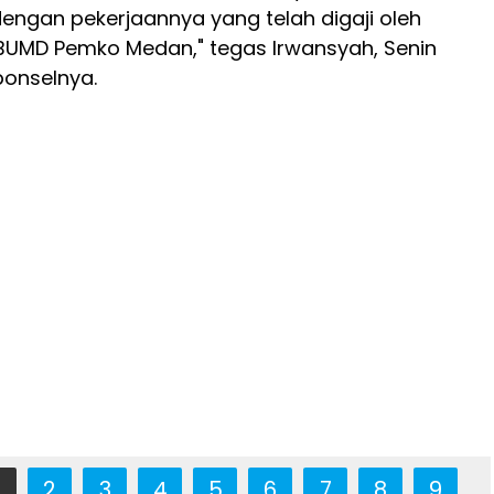
ngan pekerjaannya yang telah digaji oleh
BUMD Pemko Medan," tegas Irwansyah, Senin
ponselnya.
2
3
4
5
6
7
8
9