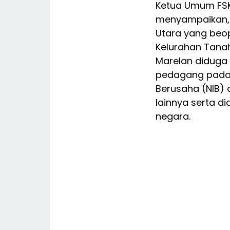
Ketua Umum FS
menyampaikan, 
Utara yang beop
Kelurahan Tana
Marelan diduga
pedagang padaha
Berusaha (NIB) d
lainnya serta d
negara.