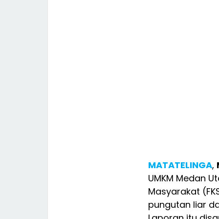
MATATELINGA
,
UMKM Medan Uta
Masyarakat (FK
pungutan liar d
Laporan itu di