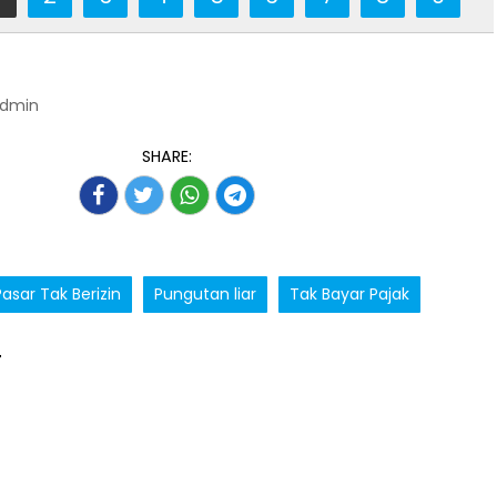
Admin
SHARE:
Pasar Tak Berizin
Pungutan liar
Tak Bayar Pajak
T