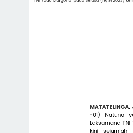
TNI Yudo Margono pada Selasa (19/9/2023) ke
MATATELINGA
,
-01) Natuna y
Laksamana TNI 
kini sejumlah