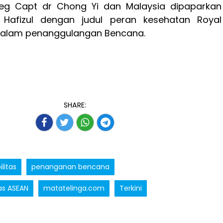
eg Capt dr Chong Yi dan Malaysia dipaparkan
 Hafizul dengan judul peran kesehatan Royal
dalam penanggulangan Bencana.
SHARE:
litas
penanganan bencana
as ASEAN
matatelinga.com
Terkini