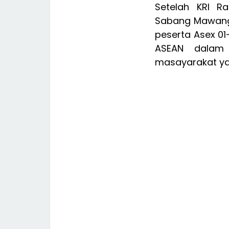
Setelah KRI R
Sabang Mawang,
peserta Asex 0
ASEAN dalam 
masayarakat y