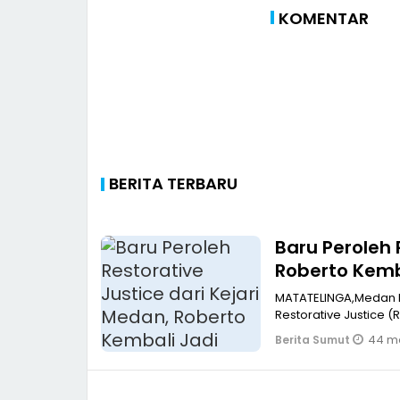
KOMENTAR
BERITA TERBARU
Baru Peroleh 
Roberto Kem
MATATELINGA,Medan Kesempatan kedua yang baru saja diperoleh melalui mekanisme
Restorative Justice (
44 me
Berita Sumut