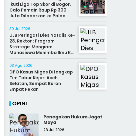
Ikuti Liga Top Skor di Bogor,
Calo Pemain Raup Rp 300
Juta Dilaporkan ke Polda
30 Jul 2026
ULB Peringati Dies Natalis Ke-
28, Rektor : Program
Strategis Mengirim
Mahasiswa Menimba Ilmu Ke
Malaysia
03 Agu 2026
DPO Kasus Migas Ditangkap
Tim Tabur Kejari Aceh
Selatan, Sempat Buron
Empat Pekan
OPINI
Penegakan Hukum Jagat
Maya
28 Jul 2026