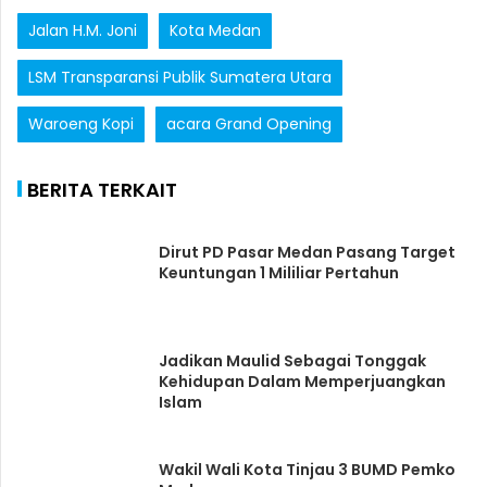
Jalan H.M. Joni
Kota Medan
LSM Transparansi Publik Sumatera Utara
Waroeng Kopi
acara Grand Opening
BERITA TERKAIT
Dirut PD Pasar Medan Pasang Target
Keuntungan 1 Mililiar Pertahun
Jadikan Maulid Sebagai Tonggak
Kehidupan Dalam Memperjuangkan
Islam
Wakil Wali Kota Tinjau 3 BUMD Pemko