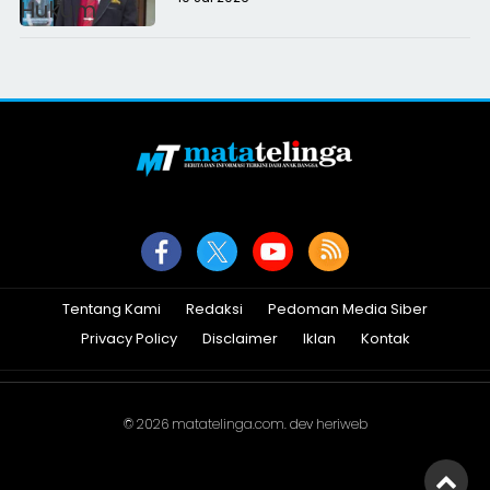
Tentang Kami
Redaksi
Pedoman Media Siber
Privacy Policy
Disclaimer
Iklan
Kontak
© 2026
matatelinga.com
. dev
heriweb