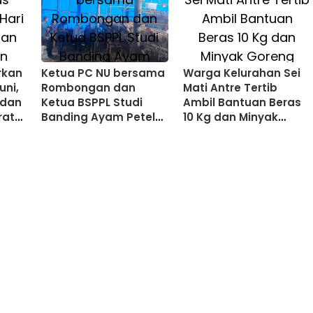
rkan
Ketua PC NU bersama
Warga Kelurahan Sei
uni,
Rombongan dan
Mati Antre Tertib
edan
Ketua BSPPL Studi
Ambil Bantuan Beras
rat
Banding Ayam Petelur
10 Kg dan Minyak
di Sipirok
Goreng