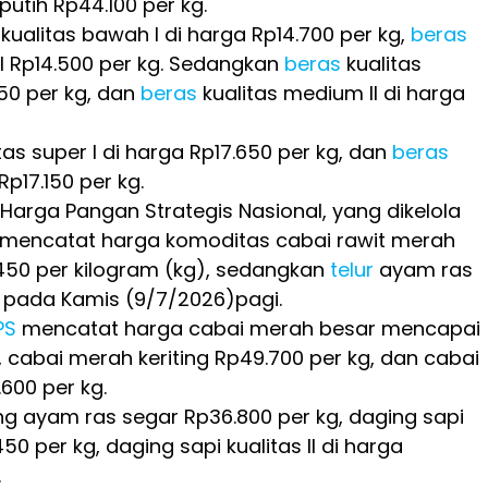
utih Rp44.100 per kg.
kualitas bawah I di harga Rp14.700 per kg,
beras
II Rp14.500 per kg. Sedangkan
beras
kualitas
50 per kg, dan
beras
kualitas medium II di harga
tas super I di harga Rp17.650 per kg, dan
beras
 Rp17.150 per kg.
 Harga Pangan Strategis Nasional, yang dikelola
 mencatat harga komoditas cabai rawit merah
450 per kilogram (kg), sedangkan
telur
ayam ras
 pada Kamis (9/7/2026)pagi.
PS
mencatat harga cabai merah besar mencapai
, cabai merah keriting Rp49.700 per kg, dan cabai
.600 per kg.
g ayam ras segar Rp36.800 per kg, daging sapi
450 per kg, daging sapi kualitas II di harga
.