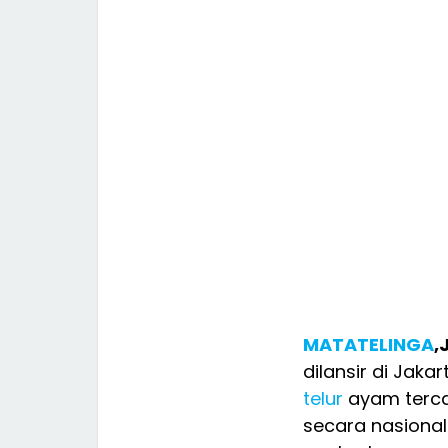
MATATELINGA
,
dilansir di Jaka
telur
ayam terc
secara nasional