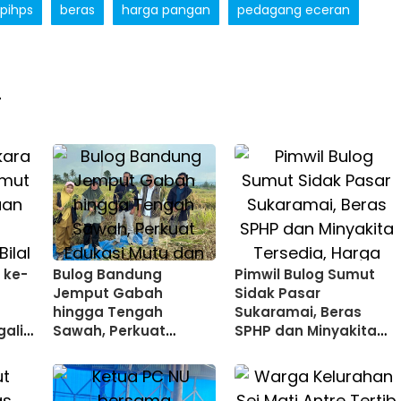
pihps
beras
harga pangan
pedagang eceran
T
 ke-
Bulog Bandung
Pimwil Bulog Sumut
Jemput Gabah
Sidak Pasar
hingga Tengah
Sukaramai, Beras
gali
Sawah, Perkuat
SPHP dan Minyakita
Edukasi Mutu dan
Tersedia, Harga Stabil
ecak
Salurkan Beras SPHP
Segar