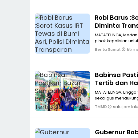
Robi Barus :So
Diminta Tran
MATATELINGA, Medan 
pihak kepolisian untu
55 me
Berita Sumut
Babinsa Past
Tertib dan H
MATATELINGA, Lingga
sekaligus mendukung
satu jam lal
TMMD
Gubernur Bob