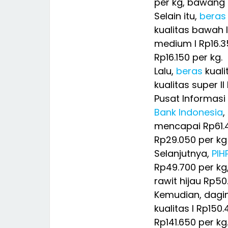
per kg, bawang p
Selain itu,
beras
kualitas bawah 
medium I Rp16.3
Rp16.150 per kg.
Lalu,
beras
kuali
kualitas super II
Pusat Informasi
Bank Indonesia
,
mencapai Rp61.
Rp29.050 per kg
Selanjutnya,
PIH
Rp49.700 per kg
rawit hijau Rp50
Kemudian, dagin
kualitas I Rp150.
Rp141.650 per kg