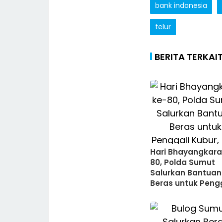
bank indonesia
telur
BERITA TERKAI
Hari Bhayangkara
80, Polda Sumut
Salurkan Bantuan
Beras untuk Peng
Kubur, Bilal Mayit
hingga Tukang B