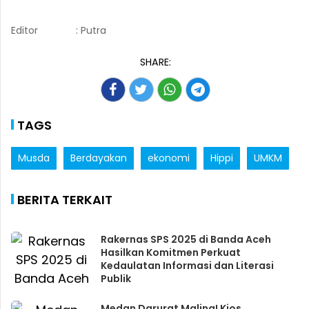
Editor
: Putra
SHARE:
TAGS
Musda
Berdayakan
ekonomi
Hippi
UMKM
BERITA TERKAIT
Rakernas SPS 2025 di Banda Aceh
Hasilkan Komitmen Perkuat
Kedaulatan Informasi dan Literasi
Publik
Medan Darurat Maling! Kios