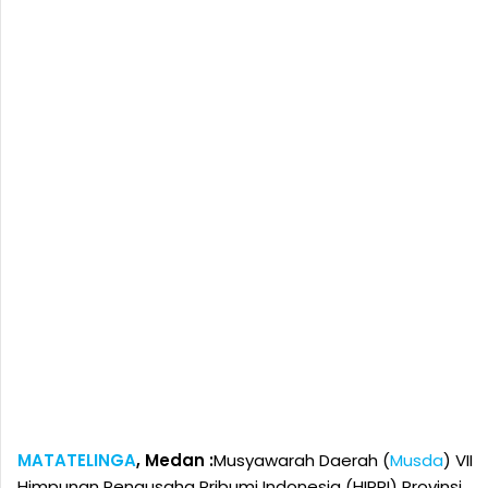
MATATELINGA
, Medan :
Musyawarah Daerah (
Musda
) VII
Himpunan Pengusaha Pribumi Indonesia (HIPPI) Provinsi