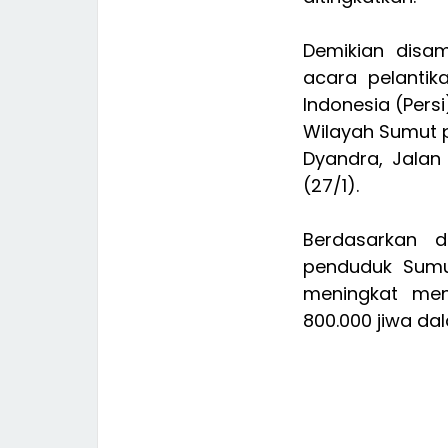
Demikian disa
acara pelantik
Indonesia (Pers
Wilayah Sumut p
Dyandra, Jalan
(27/1).
Berdasarkan d
penduduk Sumut
meningkat menj
800.000 jiwa da