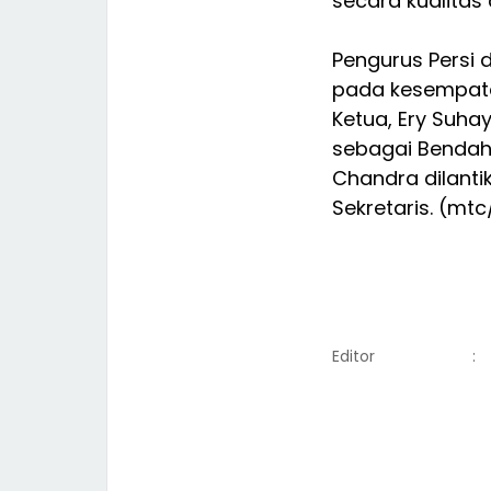
secara kualitas
Pengurus Persi 
pada kesempatan
Ketua, Ery Suha
sebagai Bendaha
Chandra dilanti
Sekretaris. (mt
Editor
: