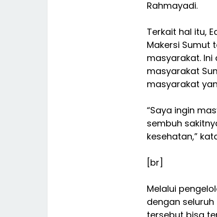
Rahmayadi.
Terkait hal itu
Makersi Sumut 
masyarakat. In
masyarakat Sumu
masyarakat yan
“Saya ingin mas
sembuh sakitny
kesehatan,” kata
[br]
Melalui pengelo
dengan seluruh 
tersebut bisa t