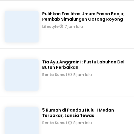
Pulihkan Fasilitas Umum Pasca Banjir,
Pemkab Simalungun Gotong Royong
7 jam lalu
Lifestyle
Tia Ayu.Anggraini : Pustu Labuhan Deli
Butuh Perbaikan
8 jam lalu
Berita Sumut
5 Rumah di Pandau Hulu II Medan
Terbakar, Lansia Tewas
8 jam lalu
Berita Sumut