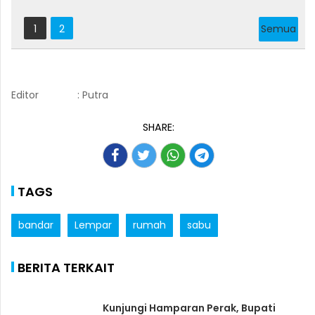
1
2
Semua
Editor
: Putra
SHARE:
TAGS
bandar
Lempar
rumah
sabu
BERITA TERKAIT
Kunjungi Hamparan Perak, Bupati