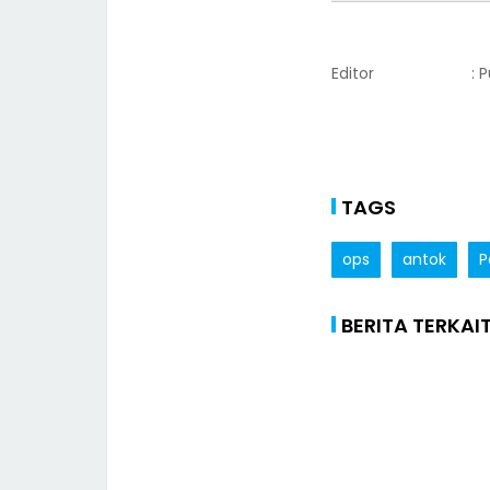
Editor
: 
TAGS
ops
antok
P
BERITA TERKAI