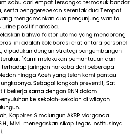
am sabu dari empat tersangka termasuk bandar
 serta penggerebekan serentak dua Tempat
 yang mengamankan dua pengunjung wanita
 urine positif narkoba.
jelaskan bahwa faktor utama yang mendorong
rasi ini adalah kolaborasi erat antara personel
, dipadukan dengan strategi pengembangan
 terukur. "Kami melakukan pemantauan dan
erhadap jaringan narkoba dari beberapa
 Medan hingga Aceh yang telah kami pantau
" ungkapnya. Sebagai langkah preventif, Sat
ktif bekerja sama dengan BNN dalam
nyuluhan ke sekolah-sekolah di wilayah
lungun.
ah, Ka
polres
Simalungun AKBP Marganda
, S.H., M.M., menegaskan sikap tegas institusinya
.