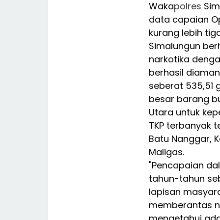
Waka
polres
Sim
data capaian O
kurang lebih ti
Simalungun ber
narkotika denga
berhasil diaman
seberat 535,51 g
besar barang bu
Utara untuk kep
TKP terbanyak 
Batu Nanggar, 
Maligas.
"Pencapaian dal
tahun-tahun se
lapisan masyar
memberantas na
mengetahui ada