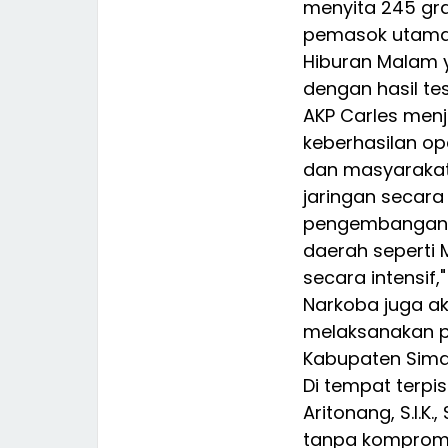
menyita 245 gr
pemasok utama,
Hiburan Malam
dengan hasil tes
AKP Carles men
keberhasilan ope
dan masyarakat
jaringan secara
pengembangan t
daerah seperti
secara intensif,
Narkoba juga a
melaksanakan pe
Kabupaten Sima
Di tempat terpis
Aritonang, S.I.K.
tanpa kompromi