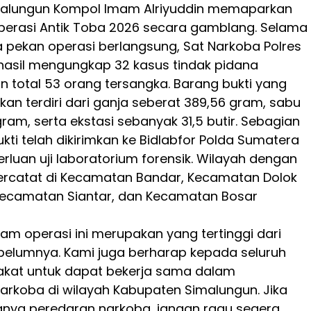
alungun Kompol Imam Alriyuddin memaparkan
perasi Antik Toba 2026 secara gamblang. Selama
ga pekan operasi berlangsung, Sat Narkoba Polres
hasil mengungkap 32 kasus tindak pidana
n total 53 orang tersangka. Barang bukti yang
kan terdiri dari ganja seberat 389,56 gram, sabu
ram, serta ekstasi sebanyak 31,5 butir. Sebagian
kti telah dikirimkan ke Bidlabfor Polda Sumatera
erluan uji laboratorium forensik. Wilayah dengan
tercatat di Kecamatan Bandar, Kecamatan Dolok
Kecamatan Siantar, dan Kecamatan Bosar
am operasi ini merupakan yang tertinggi dari
belumnya. Kami juga berharap kepada seluruh
akat untuk dapat bekerja sama dalam
rkoba di wilayah Kabupaten Simalungun. Jika
nya peredaran narkoba, jangan ragu segera