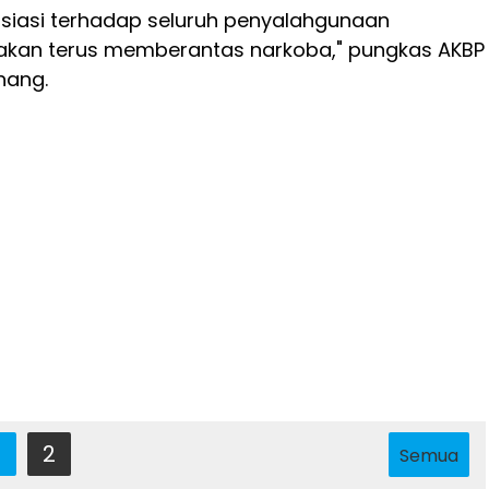
siasi terhadap seluruh penyalahgunaan
 akan terus memberantas narkoba," pungkas AKBP
nang.
2
Semua