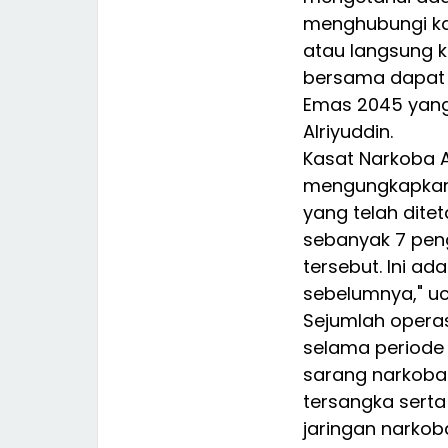
menghubungi kam
atau langsung k
bersama dapat 
Emas 2045 yang
Alriyuddin.
Kasat Narkoba A
mengungkapkan 
yang telah dite
sebanyak 7 peng
tersebut. Ini ad
sebelumnya," u
Sejumlah opera
selama periode
sarang narkoba
tersangka sert
jaringan narkob