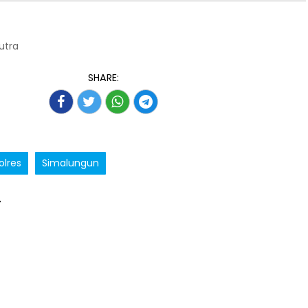
Putra
SHARE:
olres
Simalungun
T